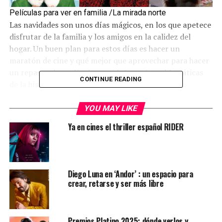
Películas para ver en familia /La mirada norte
Las navidades son unos días mágicos, en los que apetece
disfrutar de la familia y los amigos en la calidez del
hogar. Un buen plan para estos días es hacer un
maratón de cine y qué mejor que aprovechar para hacer
un repaso a las películas navideñas más emblemáticas
CONTINUE READING
de la historia del cine.
YOU MAY LIKE
Contenidos de la entrada
Ya en cines el thriller español RIDER
BettyGS
El Grinch
Pesadilla antes de navidad
Diego Luna en ‘Andor’ : un espacio para
crear, retarse y ser más libre
Eduardo Manostijeras
Solo en casa
Premios Platino 2025: dónde verlos y
Klaus