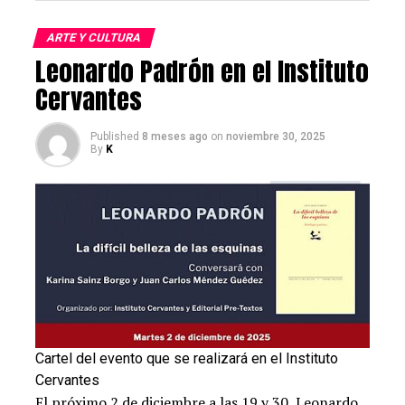
Es la historia de la América hispana, la historia que
conocemos mal porque nos la han contado mal, y así
ARTE Y CULTURA
hemos olvidado que Hispanoamérica es nuestra casa
Leonardo Padrón en el Instituto
común.
Cervantes
Sobre su director
Published
8 meses ago
on
noviembre 30, 2025
By
K
Contenidos de la entrada
Sobre su director
España, la primera globalización
Cartel del evento que se realizará en el Instituto
Cervantes
El próximo 2 de diciembre a las 19 y 30, Leonardo