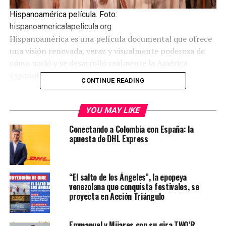
Hispanoamérica película. Foto:
hispanoamericalapelicula.org
Hispanoamérica es una película documental que ofrece
una visión renovada, veraz y visualmente poderosa de
cómo nació y se desarrolló realmente la América
Española.
CONTINUE READING
Iniciada en noviembre de 2022,
se ha rodado en
Ecuador, España, Perú, Bolivia, México y Estados
YOU MAY LIKE
Unidos
. De la mano de nuestra distribuidora, BOSCO
Conectando a Colombia con España: la
FILMS, la película fue estrenada en España el 12 de
apuesta de DHL Express
Abril de 2024 en más de 30 ciudades y 60 salas. El
siguiente paso es llevarla a cines de toda América. Es
imprescindible que esta película sea difundida a ambos
“El salto de los Ángeles”, la epopeya
lados del Atlántico.
venezolana que conquista festivales, se
proyecta en Acción Triángulo
Te puede interesar:
Nicolás Melini y el director
mexicano Fernando León Rodríguez conversarán
Emmanuel y Mijares con su gira TWO’R