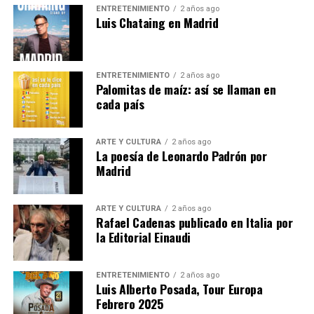
ENTRETENIMIENTO
2 años ago
momento en que estará
Luis Chataing en Madrid
acompañado por los escritores Karina Sáinz Borgo
y Juan Carlos Méndez Guédez,
quienes indagarán sobre los mecanismos de la
ENTRETENIMIENTO
2 años ago
escritura y la manera de entender la
Palomitas de maíz: así se llaman en
poesía que signa el trabajo del autor caraqueño.
cada país
Las entradas están agotadas.
ARTE Y CULTURA
2 años ago
La poesía de Leonardo Padrón por
Se puede seguir en :
Madrid
Presentación del libro «La difícil belleza de las
esquinas», de Leonardo Padrón
ARTE Y CULTURA
2 años ago
Rafael Cadenas publicado en Italia por
la Editorial Einaudi
Emisión en directo | Instituto Cervantes
Nota
ENTRETENIMIENTO
2 años ago
Luis Alberto Posada, Tour Europa
Febrero 2025
Post Views:
1.162