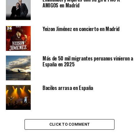
sobre la escritura cinematográfica
AMIGOS en Madrid
Con entrevistas a numerosos historiadores y diversos
expertos en la materia, fundamentalmente Americanos,
Yeizon Jiménez en concierto en Madrid
la película mostrará nueva Historia compartida durante
más de 300 años a través de esplendor visual que
constituye el patrimonio arquitectónico, pictórico,
escultórico y musical de la época, aún vigente a día de
Más de 50 mil migrantes peruanos vinieron a
hoy.
España en 2025
Bacilos arrasa en España
CLICK TO COMMENT