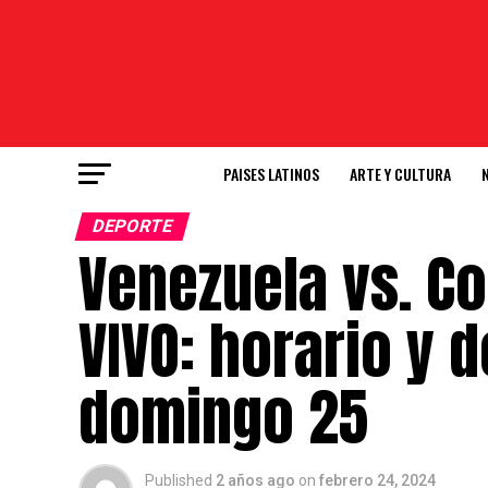
PAISES LATINOS
ARTE Y CULTURA
DEPORTE
Venezuela vs. C
VIVO: horario y 
domingo 25
Published
2 años ago
on
febrero 24, 2024