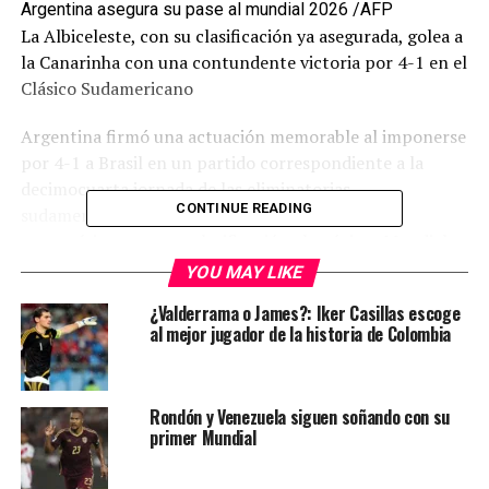
Argentina asegura su pase al mundial 2026 /AFP
La Albiceleste, con su clasificación ya asegurada, golea a
la Canarinha con una contundente victoria por 4-1 en el
Clásico Sudamericano
Argentina firmó una actuación memorable al imponerse
por 4-1 a Brasil en un partido correspondiente a la
decimocuarta jornada de las eliminatorias
CONTINUE READING
sudamericanas. La selección albiceleste aseguró
matemáticamente su clasificación al próximo Mundial,
tras el empate entre Bolivia y Uruguay que le garantizó
YOU MAY LIKE
el pasaje antes de salir al campo de juego.
¿Valderrama o James?: Iker Casillas escoge
al mejor jugador de la historia de Colombia
El equipo dirigido por Lionel Scaloni mostró una
superioridad abrumadora desde los primeros minutos.
Julián Álvarez abrió el marcador en el minuto 3 tras una
Rondón y Venezuela siguen soñando con su
gran combinación colectiva que terminó con un pase
primer Mundial
preciso de Thiago Almada. La presión argentina
continuó y Enzo Fernández amplió la ventaja en el