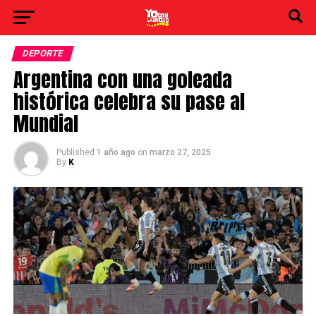
DEPORTE
Argentina con una goleada
histórica celebra su pase al
Mundial
Published
1 año ago
on
marzo 27, 2025
By
K