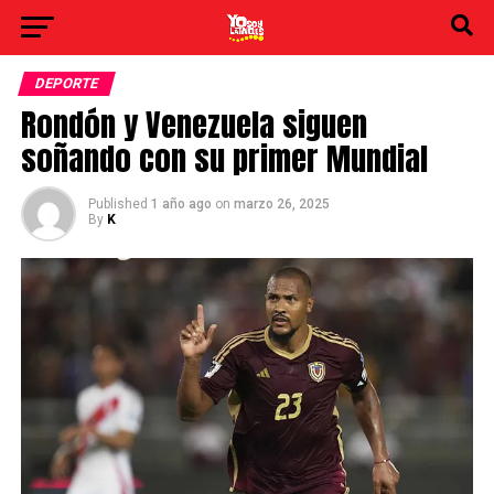
DEPORTE
Rondón y Venezuela siguen
soñando con su primer Mundial
Published
1 año ago
on
marzo 26, 2025
By
K