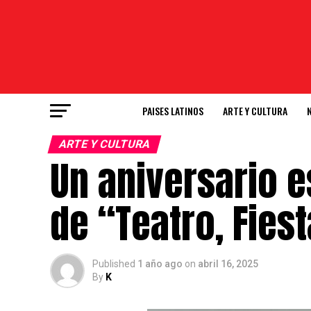
PAISES LATINOS
ARTE Y CULTURA
ARTE Y CULTURA
Un aniversario e
de “Teatro, Fies
Published
1 año ago
on
abril 16, 2025
By
K