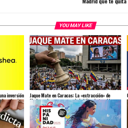
Madrid que te quita 
YOU MAY LIKE
na inversión
Jaque Mate en Caracas: La «extracción» de
ulsando el
Maduro abre un escenario inédito de tensión y
esperanza para Venezuela