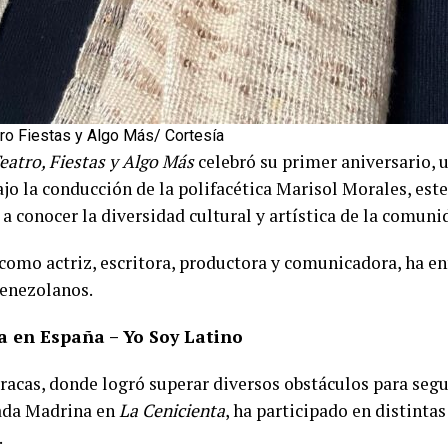
ro Fiestas y Algo Más/ Cortesía
eatro, Fiestas y Algo Más
celebró su primer aniversario,
Bajo la conducción de la polifacética Marisol Morales, es
a conocer la diversidad cultural y artística de la comun
omo actriz, escritora, productora y comunicadora, ha enf
venezolanos.
a en España – Yo Soy Latino
acas, donde logró superar diversos obstáculos para segui
ada Madrina en
La Cenicienta
, ha participado en distinta
.