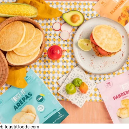
eb toastitfoods.com