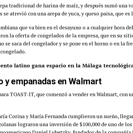
pa tradicional de harina de maíz, y después sumó una var
 se atrevió con una arepa de yuca, y queso paisa, que es
mbiana que va bien en el desayuno o a cualquier hora del
ron la oferta de congelados de la empresa, que en su sit
 se saca del congelador y se pone en el horno o en la fre
 congelado.
ento latino gana espacio en la Málaga tecnológic
o y empanadas en Walmart
 para TOAST-IT, que comenzó a vender en Walmart, con un
ría Corina y María Fernanda cumplieron un sueño, llegar
zolanas lograron una inversión de $100,000 de uno de lo
noamericano Daniel Lubetzky, fundador de la compañía 