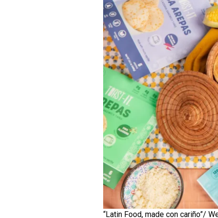
“Latin Food, made con cariño”/ W