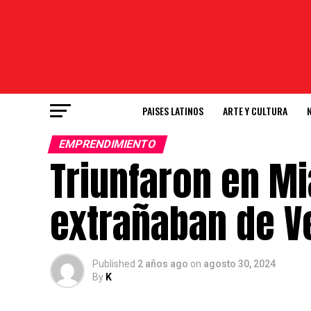
PAISES LATINOS
ARTE Y CULTURA
EMPRENDIMIENTO
Triunfaron en M
extrañaban de V
Published
2 años ago
on
agosto 30, 2024
By
K