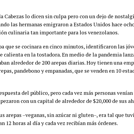
 Cabezas lo dicen sin culpa pero con un dejo de nostalg
ando las hermanas emigraron a Estados Unidos hace ocho 
ción culinaria tan importante para los venezolanos.
epa que se cocinara en cinco minutos, identificaron las j
e calienta en la tostadora. En medio de la pandemia lanz
aban alrededor de 200 arepas diarias. Hoy tienen una e
 arepas, pandebono y empanadas, que se venden en 10 esta
respuesta del público, pero cada vez más personas venían 
zaron con un capital de alrededor de $20,000 de sus ah
s arepas –veganas, sin azúcar ni gluten–, era tal que tu
an 12 horas al día y cada vez recibían más órdenes.