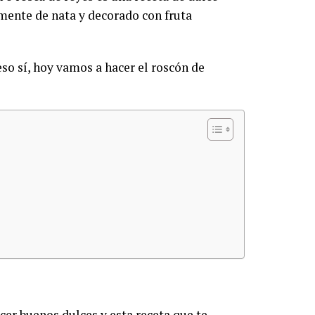
mente de nata y decorado con fruta
eso sí, hoy vamos a hacer el roscón de
er buenos dulces y esta receta que te