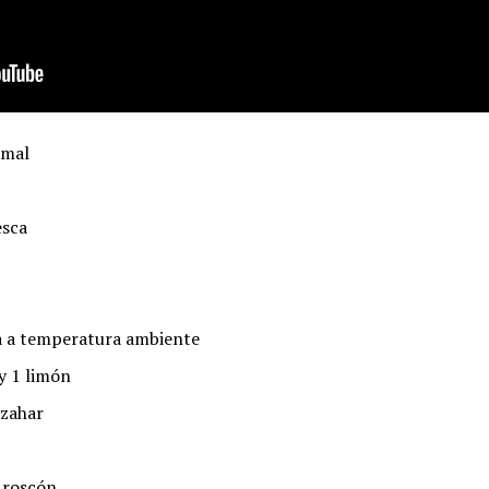
rmal
esca
a a temperatura ambiente
 y 1 limón
azahar
l roscón