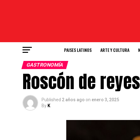
PAISES LATINOS
ARTE Y CULTURA
GASTRONOMÍA
Roscón de reyes,
Published
2 años ago
on
enero 3, 2025
By
K