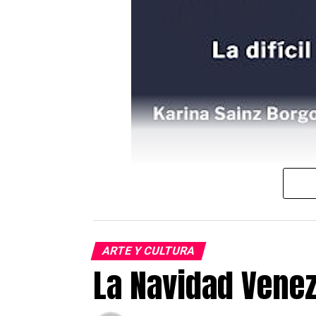
ARTE Y CULTURA
Cartel del evento que se realizará en 
La Navidad Venez
El próximo 2 de diciembre a las 1
central del Instituto Cervantes s
(Editorial Pre textos). Esta activ