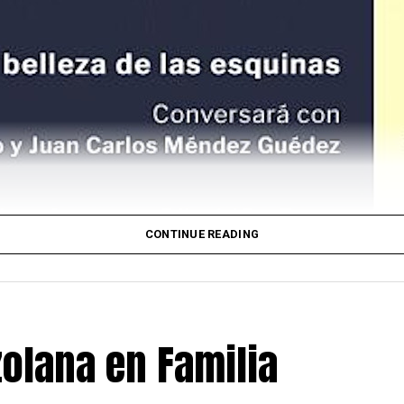
CONTINUE READING
el Instituto Cervantes
olana en Familia
9 y 30, Leonardo Padrón presentará en la sede
u nuevo libro:
La difícil belleza de las esquinas
idad se realizará dentro del programa: “Biblioteca al