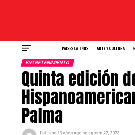
PAISES LATINOS
ARTE Y CULTURA
ENTRETENIMIENTO
Quinta edición de
Hispanoamerican
Palma
Published
3 años ago
on
agosto 22, 2023