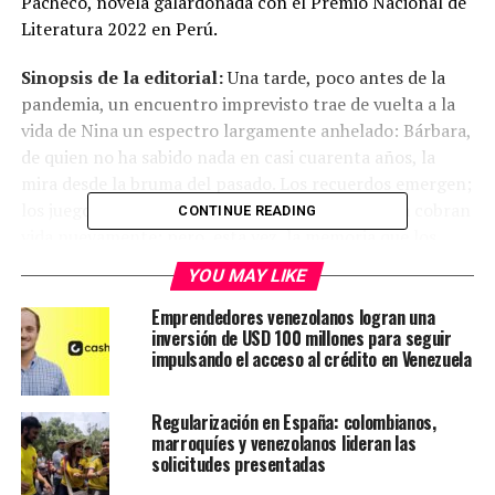
Pacheco, novela galardonada con el Premio Nacional de
Literatura 2022 en Perú.
Sinopsis de la editorial:
Una tarde, poco antes de la
pandemia, un encuentro imprevisto trae de vuelta a la
vida de Nina un espectro largamente anhelado: Bárbara,
de quien no ha sabido nada en casi cuarenta años, la
mira desde la bruma del pasado. Los recuerdos emergen;
los juegos, el candor y los secretos de su infancia cobran
CONTINUE READING
vida nuevamente; pero, esta vez, la memoria que los
ilumina está desprovista de toda inocencia. Para
YOU MAY LIKE
descubrir qué sucedió con Bárbara, Nina se embarcará
en un viaje que la llevará, como en un descenso a los
Emprendedores venezolanos logran una
inversión de USD 100 millones para seguir
infiernos, hasta un pueblo enclavado en los Andes que
impulsando el acceso al crédito en Venezuela
fue especialmente castigado durante los años de la
violencia política.
Regularización en España: colombianos,
marroquíes y venezolanos lideran las
Le puede intresar:
Así fue Benengeli 2024
solicitudes presentadas
Bienvenida: