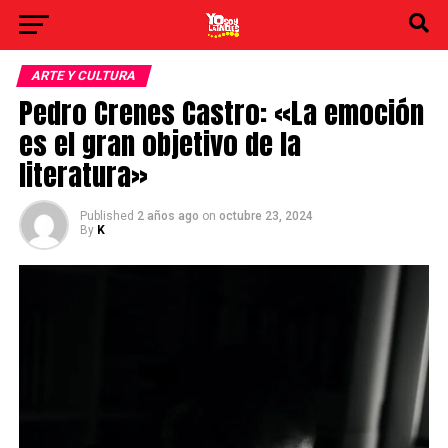
ARTE Y CULTURA
Pedro Crenes Castro: «La emoción
es el gran objetivo de la
literatura»
Published
2 años ago
on
octubre 23, 2024
By
K