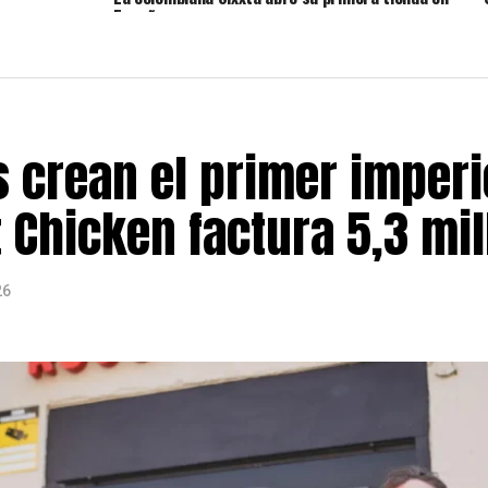
España
 crean el primer imperio
 Chicken factura 5,3 mi
26