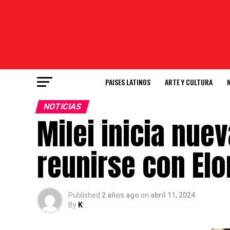
PAISES LATINOS
ARTE Y CULTURA
NOTICIAS
Milei inicia nue
reunirse con El
Published
2 años ago
on
abril 11, 2024
By
K