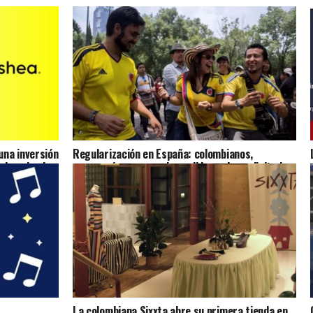
na inversión
Regularización en España: colombianos,
ulsando el
marroquíes y venezolanos lideran las solicitudes
presentadas
La colombiana Sixxta abre su primera tienda en