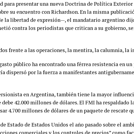
para presentar una nueva Doctrina de Política Exterior p
sobre su encuentro con Richardson. En la misma publicac
e la libertad de expresión—, el mandatario argentino di
metió contra los periodistas que critican a su gobierno, 
s frente a las operaciones, la mentira, la calumnia, la i
 gasto público ha encontrado una férrea resistencia en un 
licía dispersó por la fuerza a manifestantes antiguberna
rsionista en Argentina, también tiene la mayor influenc
e debe 42.000 millones de dólares. El FMI ha respaldado 
ar 4.700 millones de dólares de un paquete de rescate qu
de Estado de Estados Unidos el año pasado sobre el amb
ricciones comerciales y los controles de precios” como fac