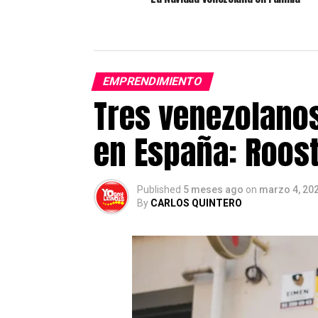
EMPRENDIMIENTO
Tres venezolanos
en España: Roost
Published
5 meses ago
on
marzo 4, 20
By
CARLOS QUINTERO