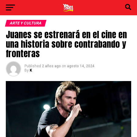
ARTE Y CULTURA
Juanes se estrenará en el cine en
una historia sobre contrabando y
fronteras
Published
2 años ago
on
agosto 14, 2024
By
K