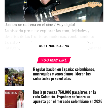
Juanes se estrena en el cine / Hoy digital
La historia promete explorar las complejidades y
desafíos de las fronteras modernas, combinando su
talento musical con una narrativa cinematográfica
CONTINUE READING
intrigante. Este nuevo proyecto marca un emocionante
giro en la carrera del artista, que se adentra en el
mundo del cine.
YOU MAY LIKE
Regularización en España: colombianos,
El cantante Juanes debutará en la gran pantalla con su
marroquíes y venezolanos lideran las
participación en la película ‘Pimpinero: Sangre y
solicitudes presentadas
Gasolina’, una historia ambientada en el desierto de la
frontera entre Colombia y Venezuela, donde los
Iberia proyecta 760.000 pasajeros en la
contrabandistas de gasolina conocidos como
ruta Colombia–España y refuerza su
‘pimpineros’ arriesgan sus vidas transportando
apuesta por el mercado colombiano en 2026
combustible ilegal de un país a otro.