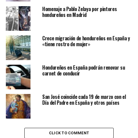
y experiencia en actividades como la siembra, cultivo,
Homenaje a Pablo Zelaya por pintores
cosecha y manejo de productos agrícolas.
hondureños en Madrid
Se espera que esta oportunidad no solo beneficie a los
trabajadores hondureños en términos de empleo y
desarrollo profesional, sino que también promueva el
Crece migración de hondureños en España y
«tiene rostro de mujer»
intercambio cultural y fortalezca los lazos entre ambos
países.
Le puede interesar:
Crece migración de hondureños
Hondureños en España podrán renovar su
carnet de conducir
en España y «tiene rostro de mujer»
El proceso de selección de los 500 hondureños se llevará
a cabo de manera transparente y equitativa,
San José coincide cada 19 de marzo con el
garantizando la igualdad de oportunidades para todos
Día del Padre en España y otros países
los interesados en participar en esta experiencia laboral
en el extranjero.
Se valorará experiencia en el
CLICK TO COMMENT