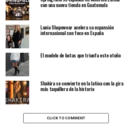
días, cuando Carolina Giraldo, el nombre real de la
con una nueva tienda en Guatemala
artista, sorprendió a sus seguidores y no precisamente
en el ámbito de la música, ya que a través de su cuenta
personal de Instagram reveló que abriría un
Lunia Shapewear acelera su expansión
restaurante, una discoteca y un pub, con el fin de
internacional con foco en España
representar una parte de lo que es ella como persona.
Contenidos de la entrada
El modelo de botas que triunfa este otoño
Provenza
Carolina
Shakira se convierte en la latina con la gira
El callejón del Gato
más taquillera de la historia
Más éxitos en la vida de Karol G
Provenza
CLICK TO COMMENT
El pub, con su concepto al aire libre, busca que las