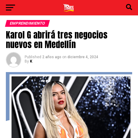
EMPRENDIMIENTO
Karol G abrirá tres negocios
nuevos en Medellín
Published
2 años ago
on
diciembre 4, 2024
By
K