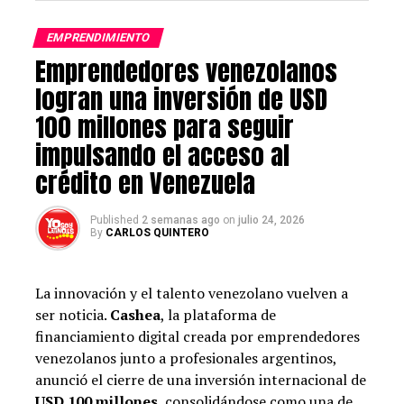
personas que se acerquen a conocer el lugar se sientan
EMPRENDIMIENTO
como si estuvieran disfrutando de una increíble vista al
Emprendedores venezolanos
mar, además de acuerdo con la artista, este espacio
promete sacar de la rutina a las personas, pero desde el
logran una inversión de USD
corazón de Medellín.
100 millones para seguir
impulsando el acceso al
Carolina
crédito en Venezuela
Un restaurante inspirado en las delicias internacionales
y la comida tradicional colombiana que sirve como
Published
2 semanas ago
on
julio 24, 2026
homenaje a la cultura y al sabor que por mucho tiempo
By
CARLOS QUINTERO
han alimentado el alma y despertado los sentidos de
Karol G.
La innovación y el talento venezolano vuelven a
ser noticia.
Cashea
, la plataforma de
El callejón del Gato
financiamiento digital creada por emprendedores
venezolanos junto a profesionales argentinos,
Es una discoteca que le permitirá a los fanáticos del
anunció el cierre de una inversión internacional de
género urbano disfrutar de “los mejores perreos de su
USD 100 millones
, consolidándose como una de