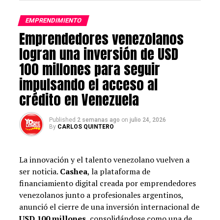
Seguro de salud, ayudas para guardería, cheques
restaurante y descuentos comerciales.
EMPRENDIMIENTO
Emprendedores venezolanos
Entre las vacantes disponibles, destacan las
siguientes:
logran una inversión de USD
100 millones para seguir
Vendedor/a especialista en Materiales de Obra y
impulsando el acceso al
Construcción (León, jornada parcial).
crédito en Venezuela
Cajero/a – Asesor/a Relación Cliente (Valladolid,
jornada parcial).
Published
2 semanas ago
on
julio 24, 2026
By
CARLOS QUINTERO
Vendedor/a especialista en Ferretería (Madrid,
jornada parcial y completa).
Operario Logístico/a (Ourense y León, jornada
La innovación y el talento venezolano vuelven a
parcial).
ser noticia.
Cashea
, la plataforma de
financiamiento digital creada por emprendedores
Para ciertos puestos, como el de vendedor especialista,
venezolanos junto a profesionales argentinos,
es necesario superar un test de producto al enviar la
anunció el cierre de una inversión internacional de
candidatura. Este paso permite evaluar los
USD 100 millones
, consolidándose como una de