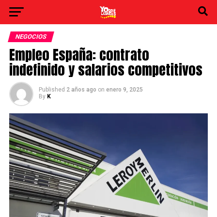
NEGOCIOS
Empleo España: contrato
indefinido y salarios competitivos
Published
2 años ago
on
enero 9, 2025
By
K