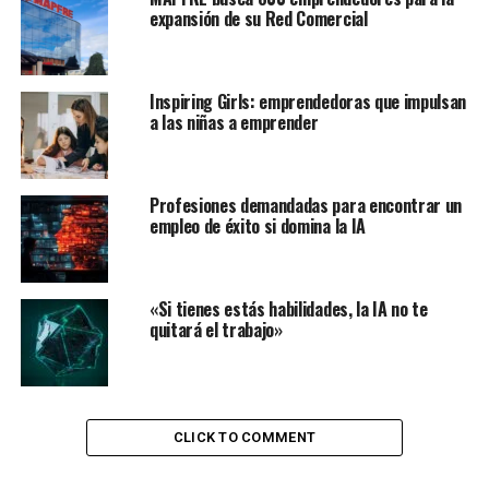
Condiciones laborales para trabajar en Leroy Merlin
expansión de su Red Comercial
Cómo postularse para trabajar en Leroy Merlin
Inspiring Girls: emprendedoras que impulsan
a las niñas a emprender
Condiciones laborales para
trabajar en Leroy Merlin
Profesiones demandadas para encontrar un
Salarios:
empleo de éxito si domina la IA
Personal de tienda (cajeros, vendedores): Desde
1.200 euros mensuales (jornada completa), con
«Si tienes estás habilidades, la IA no te
una posible subida a 1.400 euros.
quitará el trabajo»
Jefes de sección y técnicos: Alrededor de 1.500
euros.
Incentivos adicionales basados en resultados.
CLICK TO COMMENT
Beneficios sociales: