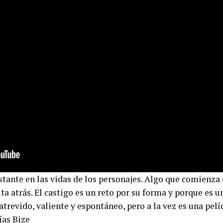
stante en las vidas de los personajes. Algo que comienz
ta atrás. El castigo es un reto por su forma y porque es 
atrevido, valiente y espontáneo, pero a la vez es una pel
ías Bize