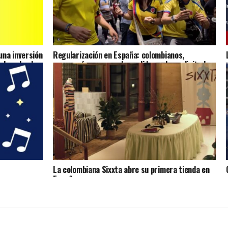
na inversión
Regularización en España: colombianos,
ulsando el
marroquíes y venezolanos lideran las solicitudes
presentadas
La colombiana Sixxta abre su primera tienda en
España