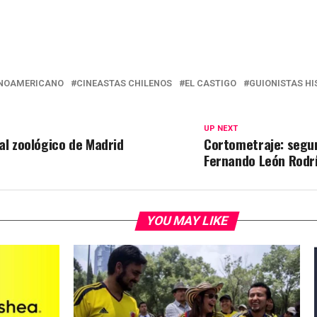
INOAMERICANO
CINEASTAS CHILENOS
EL CASTIGO
GUIONISTAS H
UP NEXT
al zoológico de Madrid
Cortometraje: segun
Fernando León Rodr
YOU MAY LIKE