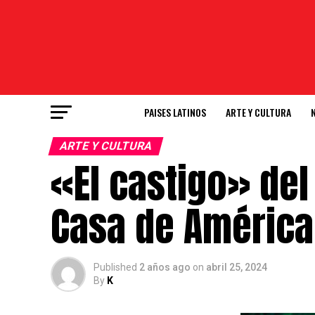
PAISES LATINOS
ARTE Y CULTURA
ARTE Y CULTURA
«El castigo» del
Casa de América
Published
2 años ago
on
abril 25, 2024
By
K