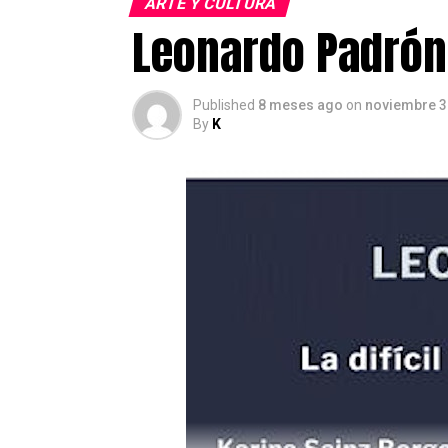
ARTE Y CULTURA
Leonardo Padrón 
Published
8 meses ago
on
noviembre 3
By
K