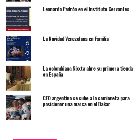
Rubio, hijo de inmigrantes cubanos que llegaron a
Leonardo Padrón en el Instituto Cervantes
Estados Unidos durante la dictadura de Fulgencio
Batista, sería el primer hombre latino en una fórmula
presidencial republicana.
La Navidad Venezolana en Familia
La posible designación de Rubio, quien habla perfecto
español, además, podría ayudar en el esfuerzo que
Trump hace por atraer el voto de los latinos, un
segmento del electorado con peso decisivo en los
La colombiana Sixxta abre su primera tienda
en España
estados bisagra.
Otros con buena opción son los senadores Bill Hagerty,
de Tennessee, y Tom Cotton, de Arkansas, según el
CEO argentino se sube a la camioneta para
canal.
posicionar una marca en el Dakar
Te puede interesar:
La tasa de propiedad de vivienda
entre los latinos en EEUU alcanzó un récord
Rubio ha mostrado su lealtad a Trump en los últimos