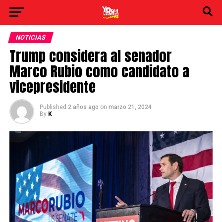
NOTICIAS
Trump considera al senador
Marco Rubio como candidato a
vicepresidente
Published
2 años ago
on
marzo 21, 2024
By
K