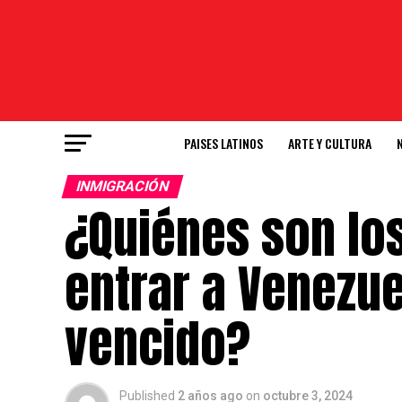
PAISES LATINOS
ARTE Y CULTURA
INMIGRACIÓN
¿Quiénes son lo
entrar a Venezue
vencido?
Published
2 años ago
on
octubre 3, 2024