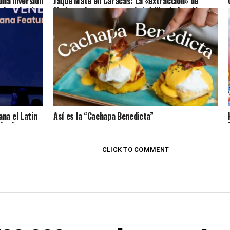
na inversión
Jaque Mate en Caracas: La «extracción» de
ulsando el
Maduro abre un escenario inédito de tensión y
esperanza para Venezuela
na el Latin
Así es la “Cachapa Benedicta”
 Latina
CLICK TO COMMENT