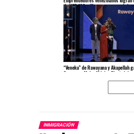
Emprendedores venezolanos logran u
de USD 100 millones para seguir imp
acceso al crédito en Venezuela
“Veneka” de Rawayana y Akapellah ga
Grammy a Mejor Música Electrónica
INMIGRACIÓN