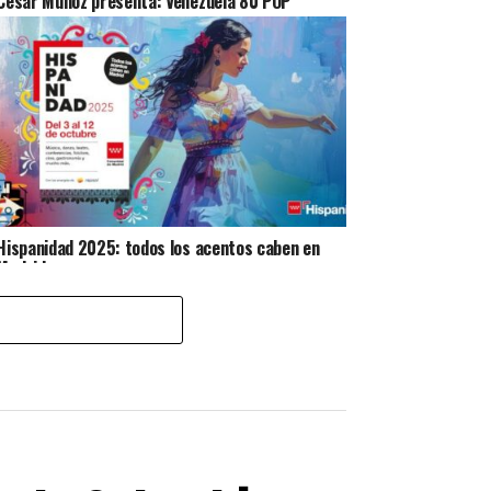
César Muñoz presenta: Venezuela 80 POP
Hispanidad 2025: todos los acentos caben en
Madrid