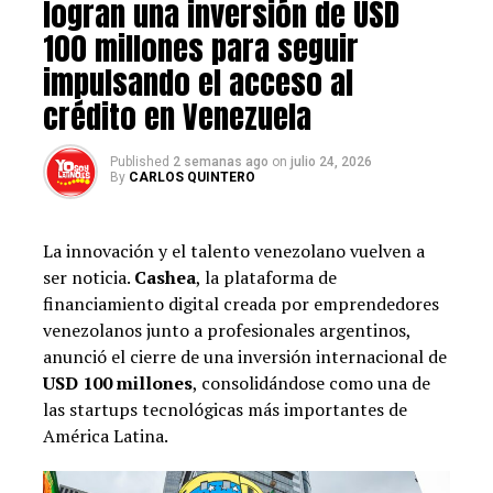
consumidor español que nos conoció en algún viaje a
logran una inversión de USD
nuestro país o en nuestra participación en la pasada
100 millones para seguir
edición de FITUR” expresó Pozo Perelló.
impulsando el acceso al
El acuerdo entre INDUBAN y Goya Europa contempla
crédito en Venezuela
inicialmente la distribución de Café Santo Domingo en
España, donde Goya, la firma distribuidora de productos
Published
2 semanas ago
on
julio 24, 2026
latinos más grande de Europa, cuenta con más de 8,000
By
CARLOS QUINTERO
puntos de venta directos, desde grandes cadenas de
hipermercados hasta pequeños comercios y puntos de
La innovación y el talento venezolano vuelven a
servicio rápido.
ser noticia.
Cashea
, la plataforma de
financiamiento digital creada por emprendedores
Le puede interesar:
venezolanos junto a profesionales argentinos,
https://yosoylatino.es/gastronomika-2025-
anunció el cierre de una inversión internacional de
latinoamerica-presente-en-este-congreso-y-el-
USD 100 millones
, consolidándose como una de
chef-colombiano-jeferson-garcia-participa/
las startups tecnológicas más importantes de
América Latina.
Actualmente, INDUBAN atiende de forma directa 10
mercados internacionales, entre ellos Estados Unidos,
Canadá, España, St. Martin, Curazao, Aruba, Islas