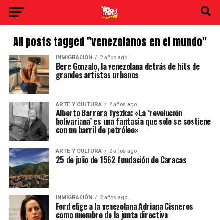
All posts tagged "venezolanos en el mundo"
INMIGRACIÓN
2 años ago
Bere Gonzalo, la venezolana detrás de hits de
grandes artistas urbanos
ARTE Y CULTURA
2 años ago
Alberto Barrera Tyszka: «La ‘revolución
bolivariana’ es una fantasía que sólo se sostiene
con un barril de petróleo»
ARTE Y CULTURA
2 años ago
25 de julio de 1562 fundación de Caracas
INMIGRACIÓN
2 años ago
Ford elige a la venezolana Adriana Cisneros
como miembro de la junta directiva