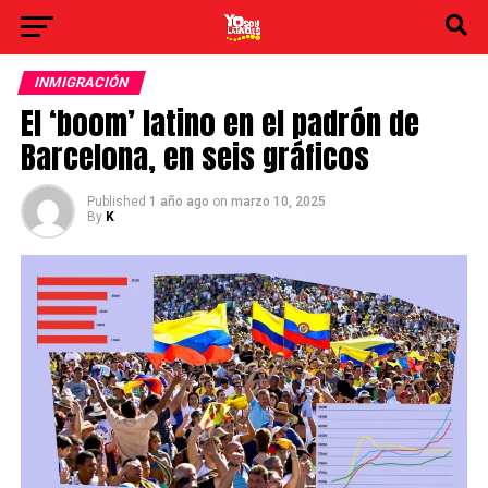
INMIGRACIÓN
El ‘boom’ latino en el padrón de
Barcelona, en seis gráficos
Published
1 año ago
on
marzo 10, 2025
By
K