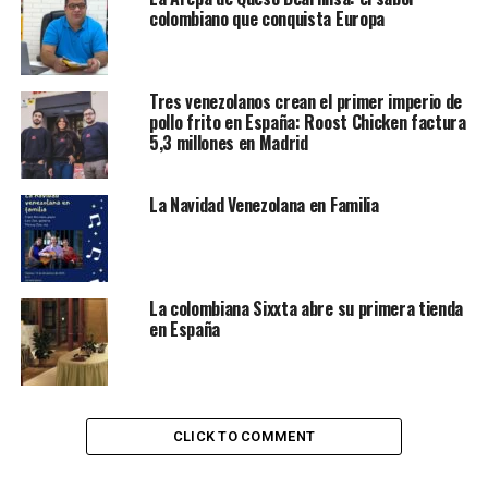
datos proceden de un informe reciente de la Oficina
colombiano que conquista Europa
Municipal de Datos, que arroja luz al separar
nacionalidad de lugar de nacimiento, con datos
actualizados a 1 de enero de 2024.
Tres venezolanos crean el primer imperio de
pollo frito en España: Roost Chicken factura
5,3 millones en Madrid
La Navidad Venezolana en Familia
La colombiana Sixxta abre su primera tienda
en España
Contenidos de la entrada
CLICK TO COMMENT
Mejor nacimiento que nacionalidad