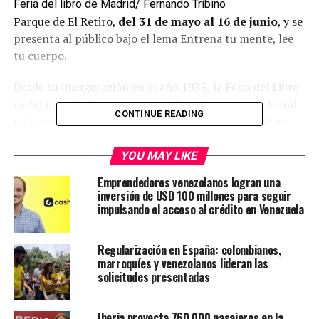
Feria del libro de Madrid/ Fernando Tribino
Parque de El Retiro,
del 31 de mayo al 16 de junio
, y se
presenta al público bajo el lema Entrena tu mente, lee
tu cuerpo.
Desde su inauguración en el año 1933, la Feria del Libro
no ha parado de crecer y contribuir al mosaico cultural
CONTINUE READING
de la ciudad desde entonces. La edición número 83 se
celebra de nuevo un año más en primavera en el El
espacio expositivo estará repartido a lo largo del Paseo
YOU MAY LIKE
de Fernán Núñez (Paseo de Coches de El Retiro). Este
Emprendedores venezolanos logran una
año la feria se compone por 358 casetas. Del total, 117
inversión de USD 100 millones para seguir
estarán ocupadas por librerías, 59 de las cuales son
impulsando el acceso al crédito en Venezuela
especializadas, y 212 serán para editoriales, aunque este
último dato no corresponde al cómputo total de sellos
Regularización en España: colombianos,
que estarán presentes en la Feria. El resto estarán
marroquíes y venezolanos lideran las
representadas por librerías, gremios, universidades y
solicitudes presentadas
distribuidoras.
Iberia proyecta 760.000 pasajeros en la