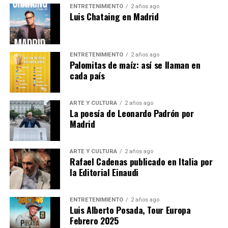
ENTRETENIMIENTO
2 años ago
momento en que estará
Luis Chataing en Madrid
acompañado por los escritores Karina Sáinz Borgo
y Juan Carlos Méndez Guédez,
quienes indagarán sobre los mecanismos de la
ENTRETENIMIENTO
2 años ago
escritura y la manera de entender la
Palomitas de maíz: así se llaman en
poesía que signa el trabajo del autor caraqueño.
cada país
Las entradas están agotadas.
ARTE Y CULTURA
2 años ago
La poesía de Leonardo Padrón por
Se puede seguir en :
Madrid
Presentación del libro «La difícil belleza de las
esquinas», de Leonardo Padrón
ARTE Y CULTURA
2 años ago
Rafael Cadenas publicado en Italia por
la Editorial Einaudi
Emisión en directo | Instituto Cervantes
Nota
ENTRETENIMIENTO
2 años ago
Luis Alberto Posada, Tour Europa
Febrero 2025
Post Views:
1.177