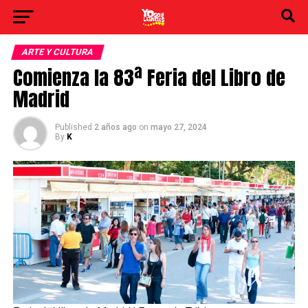
ARTE Y CULTURA
Comienza la 83ª Feria del Libro de
Madrid
Published
2 años ago
on
mayo 27, 2024
By
K