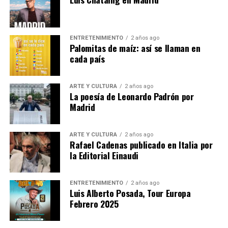
acompañado por los escritores Karina Sáinz Borgo
y Juan Carlos Méndez Guédez,
quienes indagarán sobre los mecanismos de la
ENTRETENIMIENTO
2 años ago
escritura y la manera de entender la
Palomitas de maíz: así se llaman en
poesía que signa el trabajo del autor caraqueño.
cada país
Las entradas están agotadas.
ARTE Y CULTURA
2 años ago
La poesía de Leonardo Padrón por
Se puede seguir en :
Madrid
Presentación del libro «La difícil belleza de las
esquinas», de Leonardo Padrón
ARTE Y CULTURA
2 años ago
Rafael Cadenas publicado en Italia por
la Editorial Einaudi
Emisión en directo | Instituto Cervantes
Nota
ENTRETENIMIENTO
2 años ago
Luis Alberto Posada, Tour Europa
Febrero 2025
Post Views:
1.173