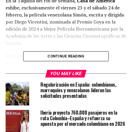
En la Taquilla del Fin de Semana,
Casa de América
exhibe, exclusivamente el viernes 23 y el sábado 24 de
febrero, la película venezolana Simón, escrita y dirigida
por Diego Vicentini, nominada al Premio Goya en la
edición de 2024 a Mejor Película Iberoamericana por la
Academia de las Artes y las Ciencias Cinematográficas de
España.
Simón goza de gran reconocimiento por parte del
CONTINUE READING
público y la crítica nacional e internacional. Fue
nominada al Gran Premio del Jurado a la Mejor Película
YOU MAY LIKE
de Narrativa en el Festival de Cine de Florida, fue
distinguida con el Gran Premio del Festival
Regularización en España: colombianos,
marroquíes y venezolanos lideran las
Internacional de Cine de Heartland y galardonada,
solicitudes presentadas
además, con el Premio del Público al mejor largometraje
de ficción en el Festival International de Cine de Dallas,
Iberia proyecta 760.000 pasajeros en la
todos en los Estados Unidos. Por otra parte, fue la gran
ruta Colombia–España y refuerza su
vencedora del Festival de Cine Venezolano, 2023, donde
apuesta por el mercado colombiano en 2026
recibió los premios a mejor película, mejor director,