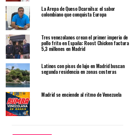
mejor montaje y mejor guion (Diego Vicentini), mejor
La Arepa de Queso Dcarnilsa: el sabor
actor de reparto (Franklin Virgüez) y mejor fotografía
colombiano que conquista Europa
(Horacio Martínez).
A fecha de hoy Simón se ha convertido en la película
más taquillera de Venezuela de los últimos seis años.
Tres venezolanos crean el primer imperio de
pollo frito en España: Roost Chicken factura
5,3 millones en Madrid
La actual crisis migratoria de Venezuela constituye el
mayor éxodo en la historia del hemisferio occidental.
Más de 7,7 millones de venezolanos han abandonado su
Latinos con pisos de lujo en Madrid buscan
segunda residencia en zonas costeras
país de origen, incluyéndome a mí, y a pesar de tantos
sacrificios hechos por nuestro pueblo en nuestra lucha
por la libertad, todavía no hemos logrado el cambio que
hemos soñado. Espero que Simón pueda contribuir a
Madrid se enciende al ritmo de Venezuela
esta lucha en curso. Diego Vicentini
SIMÓN
Venezuela-Estados Unidos, 2023 / 93’ (+12).
Dirección y guion: Diego Vicentini.