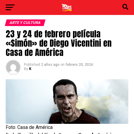
ARTE Y CULTURA
23 y 24 de febrero película
«Simón» de Diego Vicentini en
Casa de América
Published
2 años ago
on
febrero 20, 2024
By
K
Foto: Casa de América