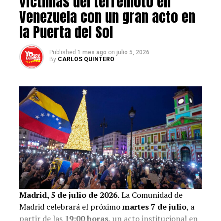
víctimas del terremoto en
@tamara_suju
: “Maduro
Venezuela con un gran acto en
sabe absolutamente todo
la Puerta del Sol
lo que pasa a nivel de
#represión
en
Published
1 mes ago
on
julio 5, 2026
By
CARLOS QUINTERO
#Venezuela
. No existe
ninguna institución ni
organismo público que no
tenga personal de
inteligencia para
identificar a personas
contrarrevolucionarias”.
pic.twitter.com/pq3VbfvBWi
Madrid, 5 de julio de 2026.
La Comunidad de
Madrid celebrará el próximo
martes 7 de julio
, a
— Eugenia Gutierrez
partir de las
19:00 horas
, un acto institucional en