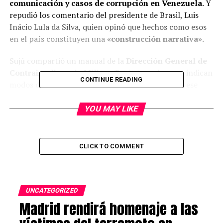
comunicación y casos de corrupción en Venezuela
. Y
repudió los comentario del presidente de Brasil, Luis
Inácio Lula da Silva, quien opinó que hechos como esos
en el país constituyen una
«construcción narrativa».
Sujú compartió un manual de la
Dirección General de
Contrainteligencia Militar
(Dgcim) en el que se indican
CONTINUE READING
modos de operación que utilizan funcionarios de ese
organismo contra los detenidos.
YOU MAY LIKE
Manifestó que se trata de un descubrimiento
impresionante, pues nadie esperaría que existieran esas
medidas por escrito. Sin embargo, señaló que
CLICK TO COMMENT
evidentemente lo tendrían porque el oficialismo se
siente protegido e intocable.
Informe 2022-23 de la
UNCATEGORIZED
Madrid rendirá homenaje a las
@caslainstitute