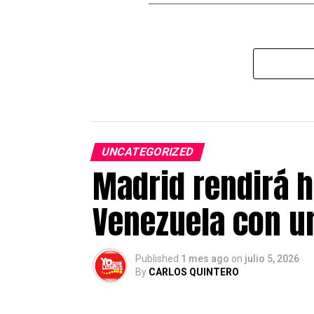
UNCATEGORIZED
Madrid rendirá h
Venezuela con un
Published
1 mes ago
on
julio 5, 2026
By
CARLOS QUINTERO