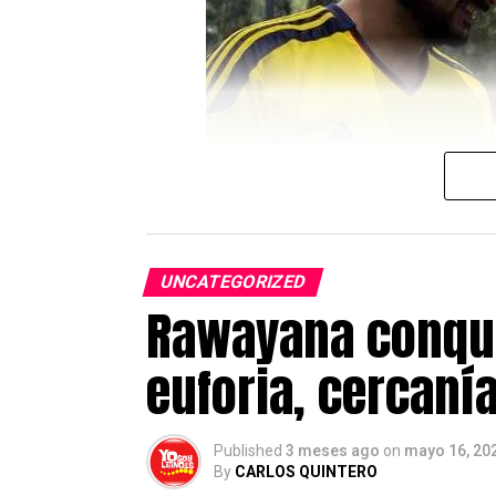
Madrid (ERICAM)
, así como a 
Asimismo, se proyectarán mensaj
reforzando el vínculo de solidar
La Puerta del Sol volverá así a c
compromiso de Madrid con Venezu
Sobre YosoyLatino.es
YosoyLatino.es es un medio digit
UNCATEGORIZED
de actualidad, inmigración, emp
Rawayana conqui
residentes en el país.
euforia, cercaní
Post Views:
460
Published
3 meses ago
on
mayo 16, 20
By
CARLOS QUINTERO