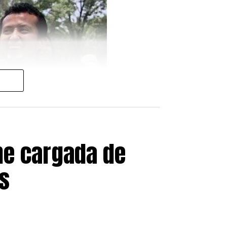
manitaria desde España.
 ciudadanos españoles,
ezolana, reafirmando el
 reciente.
en España, ofreciendo cobertura
millones de latinoamericanos
he cargada de
s