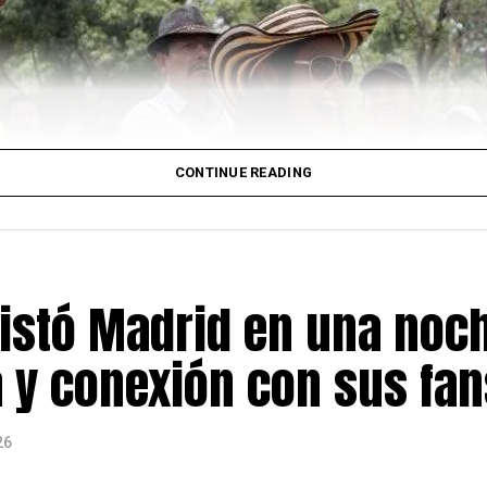
los voluntarios que han impulsado campañas de ayuda hu
es audiovisuales de venezolanos residentes en Madrid y
idad entre ambos pueblos.
onvertirse en un punto de encuentro para la diáspora ven
ela en uno de los momentos más difíciles de su historia
CONTINUE READING
al dedicado a informar y conectar a la comunidad latina 
rendimiento, cultura y acontecimientos de interés para 
stó Madrid en una noc
a y conexión con sus fan
26