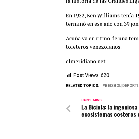
la historia de las Grandes Lig
En 1922, Ken Williams tenía 1
terminó en ese año con 39 jon
Acuña va en ritmo de una temp
toleteros venezolanos.
elmeridiano.net
Post Views:
620
RELATED TOPICS:
BEISBOL|DEPORT
DON'T MISS
La Biciola: la ingenios
ecosistemas costeros 