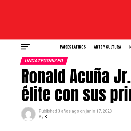
PAISES LATINOS
ARTE Y CULTURA
UNCATEGORIZED
Ronald Acuña Jr.
élite con sus pr
Published
3 años ago
on
junio 17, 2023
By
K