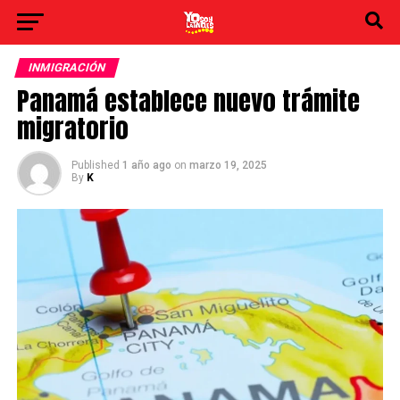
INMIGRACIÓN
Panamá establece nuevo trámite
migratorio
Published
1 año ago
on
marzo 19, 2025
By
K