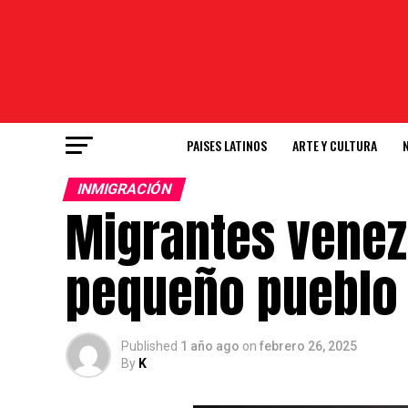
PAISES LATINOS
ARTE Y CULTURA
INMIGRACIÓN
Migrantes venez
pequeño pueblo 
Published
1 año ago
on
febrero 26, 2025
By
K