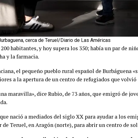
 Burbaguena, cerca de Teruel/Diario de Las Américas
00 habitantes, y hoy supera los 350; había un par de niño
a y la farmacia.
ciana, el pequeño pueblo rural español de Burbáguena «s
res a la apertura de un centro de refugiados que volvió a
una maravilla», dice Rubio, de 73 años, que emigró de jo
da.
 que nació a mediados del siglo XX para ayudar a los emi
r de Teruel, en Aragón (norte), para abrir un centro de so