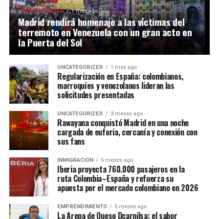
UNCATEGORIZED
1 mes ago
Madrid rendirá homenaje a las víctimas del
terremoto en Venezuela con un gran acto en
la Puerta del Sol
UNCATEGORIZED
1 mes ago
Regularización en España: colombianos,
marroquíes y venezolanos lideran las
solicitudes presentadas
UNCATEGORIZED
3 meses ago
Rawayana conquistó Madrid en una noche
cargada de euforia, cercanía y conexión con
sus fans
INMIGRACIÓN
5 meses ago
Iberia proyecta 760.000 pasajeros en la
ruta Colombia–España y refuerza su
apuesta por el mercado colombiano en 2026
EMPRENDIMIENTO
5 meses ago
La Arepa de Queso Dcarnilsa: el sabor