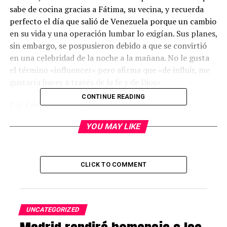
sabe de cocina gracias a Fátima, su vecina, y recuerda
perfecto el día que salió de Venezuela porque un cambio
en su vida y una operación lumbar lo exigían. Sus planes,
sin embargo, se pospusieron debido a que se convirtió
en una celebridad de la noche a la mañana. No le gusta
el término «influencer» pero afirma que «de influir, me
gustaría hacer a través de la fe y de Dios»
CONTINUE READING
Por Karem González
Marcos García se define como un hombre común y
YOU MAY LIKE
corriente que encuentra a Dios en cada cosa que
hace.
Es fraile dominico de la Orden de los Predicadores,
pero también es periodista, locutor y músico. Sin
CLICK TO COMMENT
embargo,
su selección entre 70 mil aspirantes y así
como su participación en la edición 11 del popular
show culinario MasterChef España
lo ha convertido
UNCATEGORIZED
en una
celebrity,
título al que jamás aspiró.