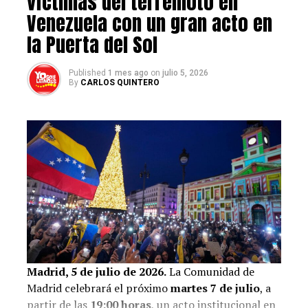
víctimas del terremoto en
Venezuela con un gran acto en
la Puerta del Sol
Published
1 mes ago
on
julio 5, 2026
By
CARLOS QUINTERO
Instagram de Ámbar Díaz
Con su carisma y habilidades histriónicas, Ámbar Díaz se
ganó el cariño del público y se convirtió en un ícono de
la televisión venezolana, dejando un legado imborrable
en la historia de la industria televisiva del país.
Leer también:
Actor venezolano Adrián Delgado
renunció a propuesta hecha por Venevisión para el
protagónico de su nueva novela
Madrid, 5 de julio de 2026.
La Comunidad de
Madrid celebrará el próximo
martes 7 de julio
, a
partir de las
19:00 horas
, un acto institucional en