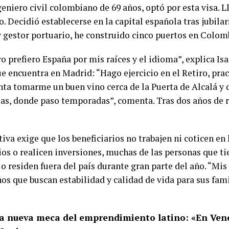
geniero civil colombiano de 69 años, optó por esta visa. 
. Decidió establecerse en la capital española tras jubila
 gestor portuario, he construido cinco puertos en Colomb
o prefiero España por mis raíces y el idioma”, explica Is
e encuentra en Madrid: “Hago ejercicio en el Retiro, pract
ta tomarme un buen vino cerca de la Puerta de Alcalá y 
as, donde paso temporadas”, comenta. Tras dos años de r
iva exige que los beneficiarios no trabajen ni coticen en
os o realicen inversiones, muchas de las personas que ti
 residen fuera del país durante gran parte del año. “Mis 
s que buscan estabilidad y calidad de vida para sus famil
la nueva meca del emprendimiento latino: «En Vene