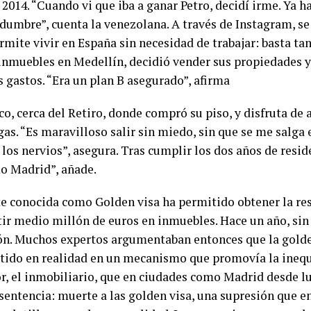
2014. “Cuando vi que iba a ganar Petro, decidí irme. Ya h
dumbre”, cuenta la venezolana. A través de Instagram, se 
rmite vivir en España sin necesidad de trabajar: basta ta
inmuebles en Medellín, decidió vender sus propiedades y
s gastos. “Era un plan B asegurado”, afirma
ico, cerca del Retiro, donde compró su piso, y disfruta d
as. “Es maravilloso salir sin miedo, sin que se me salga
n los nervios”, asegura. Tras cumplir los dos años de resi
mo Madrid”, añade.
e conocida como Golden visa ha permitido obtener la res
tir medio millón de euros en inmuebles. Hace un año, si
ón. Muchos expertos argumentaban entonces que la gold
ertido en realidad en un mecanismo que promovía la ineq
r, el inmobiliario, que en ciudades como Madrid desde l
entencia: muerte a las golden visa, una supresión que entr