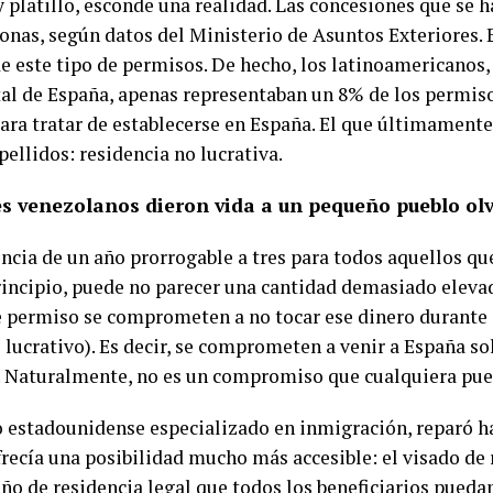
 platillo, esconde una realidad. Las concesiones que se 
sonas, según datos del Ministerio de Asuntos Exteriores. 
e este tipo de permisos. De hecho, los latinoamericanos,
al de España, apenas representaban un 8% de los permisos
ra tratar de establecerse en España. El que últimamente
ellidos: residencia no lucrativa.
s venezolanos dieron vida a un pequeño pueblo olv
ncia de un año prorrogable a tres para todos aquellos q
rincipio, puede no parecer una cantidad demasiado elevada
 permiso se comprometen a no tocar ese dinero durante s
lucrativo). Es decir, se comprometen a venir a España sol
s. Naturalmente, no es un compromiso que cualquiera pue
 estadounidense especializado en inmigración, reparó ha
recía una posibilidad mucho más accesible: el visado de 
ño de residencia legal que todos los beneficiarios puedan