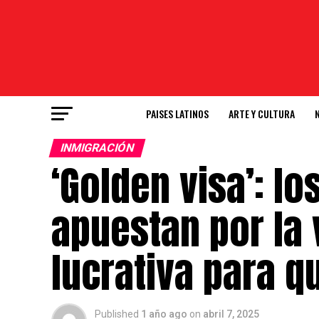
PAISES LATINOS
ARTE Y CULTURA
INMIGRACIÓN
‘Golden visa’: l
apuestan por la 
lucrativa para 
Published
1 año ago
on
abril 7, 2025