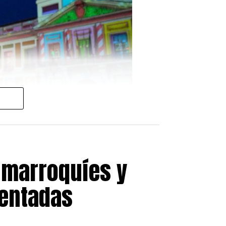
 marroquíes y
sentadas
julio
, a partir de las
19:00
 doble terremoto que afectó a