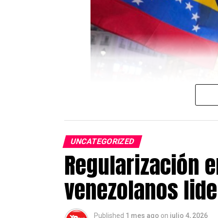
UNCATEGORIZED
Regularización 
venezolanos lide
Madrid, 5 de julio de 2026.
La 
horas
, un acto institucional en l
Published
1 mes ago
on
julio 4, 2026