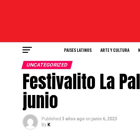
PAISES LATINOS
ARTE Y CULTURA
UNCATEGORIZED
Festivalito La Pa
junio
Published
3 años ago
on
junio 6, 2023
By
K