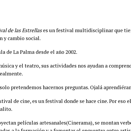
val de las Estrellas
es un festival multidisciplinar que ti
n y cambio social.
sla de La Palma desde el año 2002.
música y el teatro, sus actividades nos ayudan a comprend
realmente.
solo pretendemos hacernos preguntas. Ojalá aprendiéra
estival de cine, es un festival donde se hace cine. Por eso
alito.
royectan películas artesanales(Cinerama), se montan verbe
nadas a la formación y a fomentar el encuentro entre arti