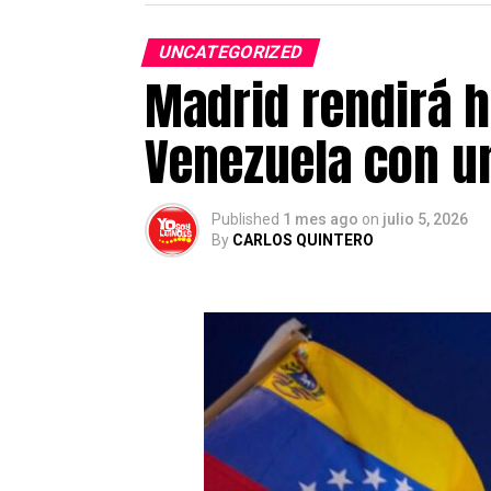
UNCATEGORIZED
Madrid rendirá h
Venezuela con un
Published
1 mes ago
on
julio 5, 2026
By
CARLOS QUINTERO