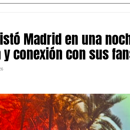
al dedicado a informar y conectar a la comunidad latina 
rendimiento, cultura y acontecimientos de interés para 
stó Madrid en una noc
a y conexión con sus fan
26
ularización de personas migrantes en España finalizó el 
el doble de las 500.000 que el Gobierno había previsto ini
s del Ministerio de Inclusión,
609.737 expedientes ya 
cción
, mientras que alrededor de 11.000 solicitudes ya c