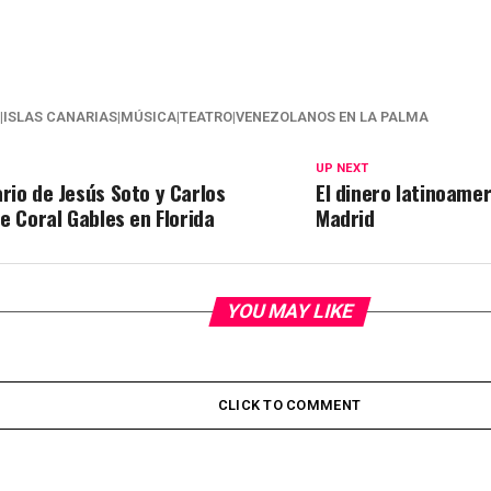
3|ISLAS CANARIAS|MÚSICA|TEATRO|VENEZOLANOS EN LA PALMA
UP NEXT
rio de Jesús Soto y Carlos
El dinero latinoame
e Coral Gables en Florida
Madrid
YOU MAY LIKE
CLICK TO COMMENT