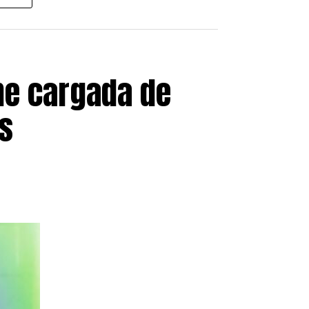
en España, ofreciendo cobertura
millones de latinoamericanos
he cargada de
s
pasado 30 de junio con
1.174.978
cialmente.
han sido tramitados y se
uentan con una resolución