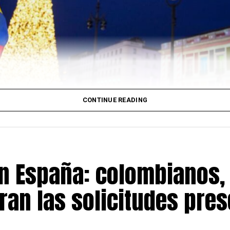
CONTINUE READING
en España: colombianos,
ran las solicitudes pre
Comunidad de Madrid celebrará el próximo
martes 7 de 
a
Puerta del Sol
para rendir homenaje a las víctimas del