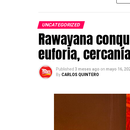
Sobre YosoyLatino.es
YosoyLatino.es es un medio digit
UNCATEGORIZED
de actualidad, inmigración, emp
Rawayana conqui
residentes en el país.
euforia, cercaní
Post Views:
446
Published
3 meses ago
on
mayo 16, 20
By
CARLOS QUINTERO
El proceso extraordinario de reg
solicitudes registradas
, más d
De acuerdo con los datos oficiale
encuentran en fase de instru
definitiva.