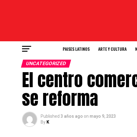
PAISES LATINOS
ARTE Y CULTURA
UNCATEGORIZED
El centro comer
se reforma
Published
3 años ago
on
mayo 9, 2023
By
K