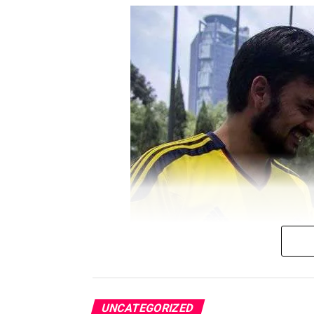
Antes del homenaje, la presiden
presidente electo de Venezuela, 
iniciativas de cooperación desarr
Durante el acto se realizará un m
reconocimiento especial a los in
Madrid (ERICAM)
, así como a 
Asimismo, se proyectarán mensaj
reforzando el vínculo de solidar
La Puerta del Sol volverá así a c
compromiso de Madrid con Venezu
Sobre YosoyLatino.es
YosoyLatino.es es un medio digit
UNCATEGORIZED