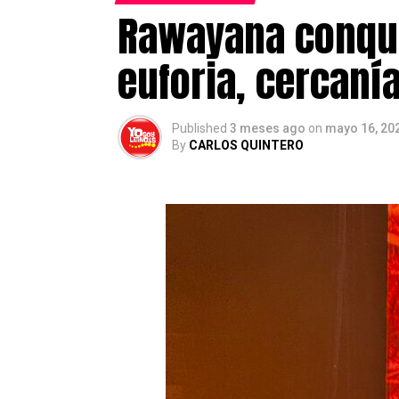
de actualidad, inmigración, emp
Rawayana conqui
residentes en el país.
euforia, cercaní
Post Views:
461
Published
3 meses ago
on
mayo 16, 20
By
CARLOS QUINTERO
El proceso extraordinario de reg
solicitudes registradas
, más d
De acuerdo con los datos oficiale
encuentran en fase de instru
definitiva.
Entre las nacionalidades con ma
marroquíes (13,3%)
y los
vene
Paraguay, Argelia, Senegal, Pakis