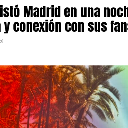
rendimiento, cultura y acontecimientos de interés para 
stó Madrid en una noc
a y conexión con sus fan
26
ularización de personas migrantes en España finalizó el 
el doble de las 500.000 que el Gobierno había previsto ini
s del Ministerio de Inclusión,
609.737 expedientes ya 
cción
, mientras que alrededor de 11.000 solicitudes ya c
yor número de solicitudes destacan los
colombianos (2
zolanos (11,8%)
. También figuran entre los principales
tán y Argentina.