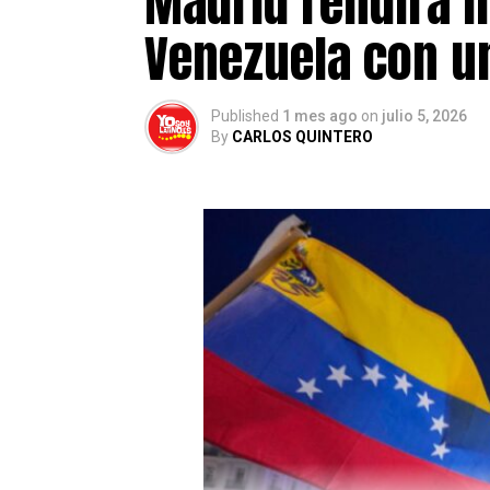
Madrid rendirá h
Venezuela con un
Published
1 mes ago
on
julio 5, 2026
By
CARLOS QUINTERO