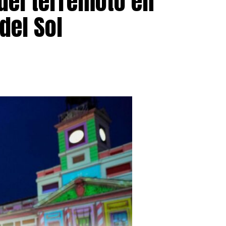
del terremoto en
del Sol