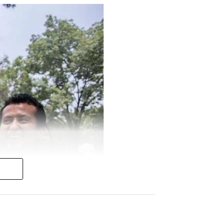
endrá un encuentro con el
uación humanitaria y las
n dirigida por un sacerdote y un
ata de la Comunidad de
manitaria desde España.
 ciudadanos españoles,
ezolana, reafirmando el
 reciente.
en España, ofreciendo cobertura