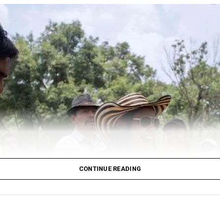
ta de la Comunidad de Madrid,
Isabel Díaz Ayuso
, mant
**Edmundo González Urrutia>, con quien analizará la sit
olladas tras la emergencia.
inuto de silencio en memoria de las víctimas, una oració
tegrantes del
Equipo de Respuesta Logística Inmedi
los voluntarios que han impulsado campañas de ayuda hu
es audiovisuales de venezolanos residentes en Madrid y
idad entre ambos pueblos.
onvertirse en un punto de encuentro para la diáspora ven
ela en uno de los momentos más difíciles de su historia
CONTINUE READING
al dedicado a informar y conectar a la comunidad latina 