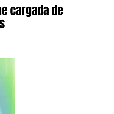
millones de latinoamericanos
he cargada de
s
pasado 30 de junio con
1.174.978
cialmente.
han sido tramitados y se
uentan con una resolución
5,9%)
, seguidos por los
 países de origen Perú, Honduras,