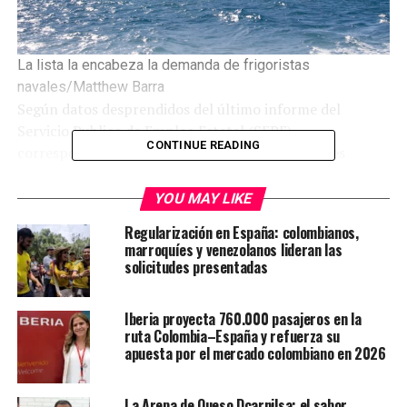
La lista la encabeza la demanda de frigoristas
navales/Matthew Barra
Según datos desprendidos del último informe del
Servicio Publico de Empleo Estatal (SEPE)
CONTINUE READING
correspondiente al primer trimestre, las vacantes
constituyen no sólo la obtención de plazas en rubros
esenciales para la economía local, sino que además,
YOU MAY LIKE
representan una verdadera oportunidad para que los
Regularización en España: colombianos,
migrantes calificados logren adquirir la visa.
marroquíes y venezolanos lideran las
solicitudes presentadas
Las oportunidades de emigrar y trabajar en España se
multiplican este 2025 en la Comunidad de Madrid,
Iberia proyecta 760.000 pasajeros en la
donde los aspirantes extranjeros que quieran asentarse
ruta Colombia–España y refuerza su
allí, podrán perfilar sus búsquedas laborales en uno de
apuesta por el mercado colombiano en 2026
los 27 rubros con mayor demanda que experimentará la
región.
La Arepa de Queso Dcarnilsa: el sabor