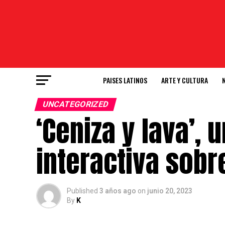
PAISES LATINOS
ARTE Y CULTURA
UNCATEGORIZED
‘Ceniza y lava’, 
interactiva sobr
Published
3 años ago
on
junio 20, 2023
By
K