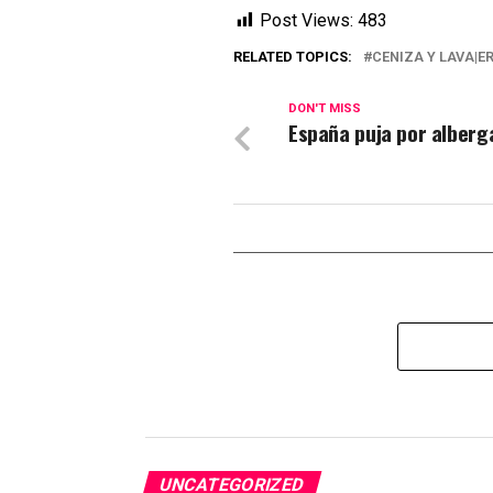
Post Views:
483
RELATED TOPICS:
CENIZA Y LAVA|E
DON'T MISS
España puja por alberg
UNCATEGORIZED