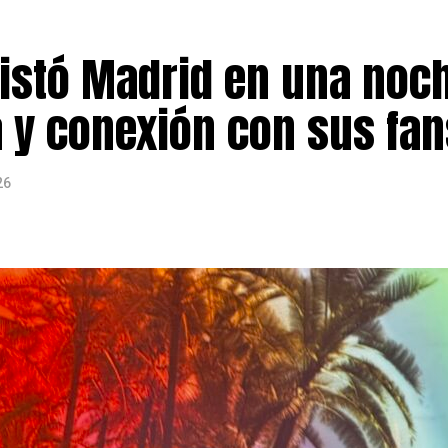
al dedicado a informar y conectar a la comunidad latina 
rendimiento, cultura y acontecimientos de interés para 
stó Madrid en una noc
a y conexión con sus fan
26
ularización de personas migrantes en España finalizó el 
el doble de las 500.000 que el Gobierno había previsto ini
s del Ministerio de Inclusión,
609.737 expedientes ya 
cción
, mientras que alrededor de 11.000 solicitudes ya c
yor número de solicitudes destacan los
colombianos (2
zolanos (11,8%)
. También figuran entre los principales