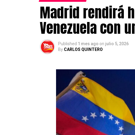
Madrid rendirá h
Venezuela con un
Published
1 mes ago
on
julio 5, 2026
By
CARLOS QUINTERO