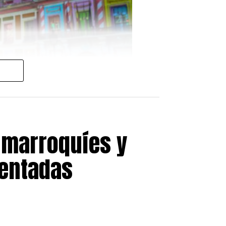
 marroquíes y
sentadas
julio
, a partir de las
19:00
 doble terremoto que afectó a
 residente en España,