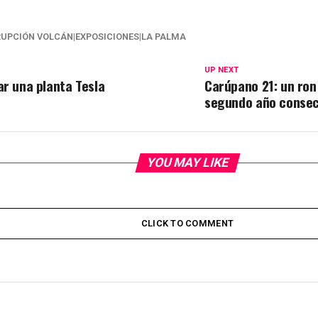
RUPCIÓN VOLCÁN|EXPOSICIONES|LA PALMA
UP NEXT
ar una planta Tesla
Carúpano 21: un ron
segundo año consec
YOU MAY LIKE
CLICK TO COMMENT