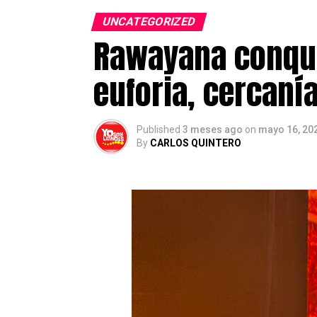
YosoyLatino.es es un medio digit
UNCATEGORIZED
de actualidad, inmigración, emp
Rawayana conqui
residentes en el país.
euforia, cercaní
Post Views:
460
Published
3 meses ago
on
mayo 16, 20
By
CARLOS QUINTERO
El proceso extraordinario de reg
solicitudes registradas
, más d
De acuerdo con los datos oficiale
encuentran en fase de instru
definitiva.
Entre las nacionalidades con ma
marroquíes (13,3%)
y los
vene