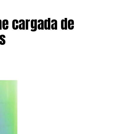
en España, ofreciendo cobertura
millones de latinoamericanos
he cargada de
s
pasado 30 de junio con
1.174.978
cialmente.
han sido tramitados y se
uentan con una resolución
5,9%)
, seguidos por los
 países de origen Perú, Honduras,