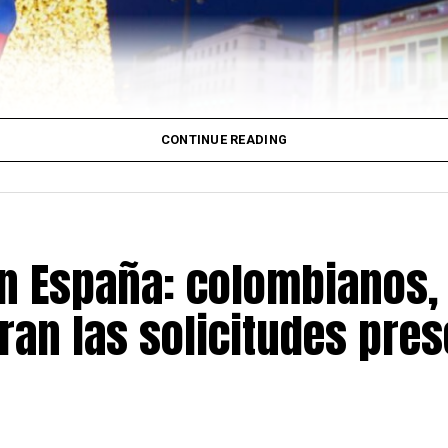
CONTINUE READING
en España: colombianos,
ran las solicitudes pre
Comunidad de Madrid celebrará el próximo
martes 7 de 
a
Puerta del Sol
para rendir homenaje a las víctimas del
es institucionales, miembros de la comunidad venezolana