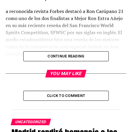
a reconocida revista Forbes destacó a Ron Carúpano 21
como uno de los dos finalistas a Mejor Ron Extra Añejo
en su más reciente reseña del San Francisco World
Spirits Competition, SFWSC por sus siglas en inglés. El
medio estadounidense hizo una reseña de los mejores
rones de la competencia, con especial énfasis en Ron
Carúpano 21.
CONTINUE READING
Es el segundo año consecutivo que Carúpano 21 figura
en esta revista de influencia internacional.
YOU MAY LIKE
En su artículo, Joseph V. Micallef, autor con más de 20
años de experiencia escribiendo sobre vinos y destilados,
CLICK TO COMMENT
nuevamente enfatizó en las características
organolépticas del producto y como se conjugan en un
ron excepcional, “Ron Carúpano 21 es un ron que se
distingue por sus pronunciadas notas a caramelo,
UNCATEGORIZED
vainilla y canela en nariz, notas a frutas tropicales,