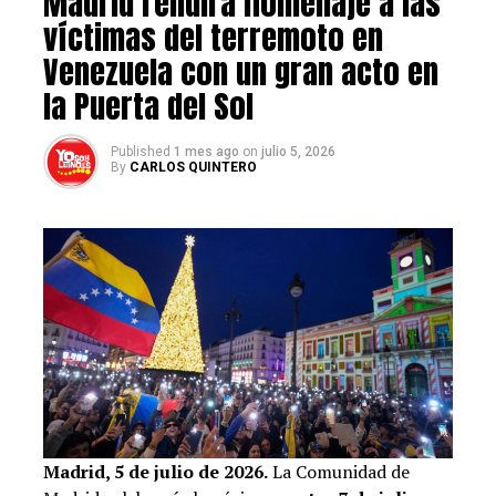
Madrid rendirá homenaje a las
víctimas del terremoto en
Las nominaciones fueron realizadas por sus autores o
Venezuela con un gran acto en
por otros socios de Venezuelan Press como
la Puerta del Sol
reconocimiento al trabajo de sus compañeros.
Post Views:
497
Published
1 mes ago
on
julio 5, 2026
By
CARLOS QUINTERO
RELATED TOPICS:
UP NEXT
20 franquicias que están buscando asociados por toda
España
DON'T MISS
Leoncio Barrios presentó su libro “Cerro Grande” en
Miami
Madrid, 5 de julio de 2026.
La Comunidad de