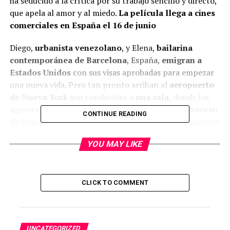
ha seducido a la crítica por su trabajo sencillo y directo,
que apela al amor y al miedo.
La película llega a cines
comerciales en España el 16 de junio
Diego,
urbanista venezolano
, y Elena,
bailarina
contemporánea de Barcelona
, España,
emigran a
Estados Unidos
con sus visas aprobadas para empezar
una nueva vida. Pero tan pronto arriban al
aeropuerto
de Nueva York
son conducidos a
una sala
, donde los
agentes de aduanas los someten a un
riguroso proceso
CONTINUE READING
de inspección
y a un
interrogatorio psicológicamente
agotador
, bajo la sospecha de que la pareja tiene algo
YOU MAY LIKE
que ocultar.
Se trata de un interrogatorio que les cambiará la vida
para siempre. Es el resumen de
Upon entry (La
CLICK TO COMMENT
llegada)
, la
ópera prima de dos
venezolanos
,
Alejandro Rojas
y
Juan Sebastián
Vásquez
– caraqueños, para más señas – , que llega
UNCATEGORIZED