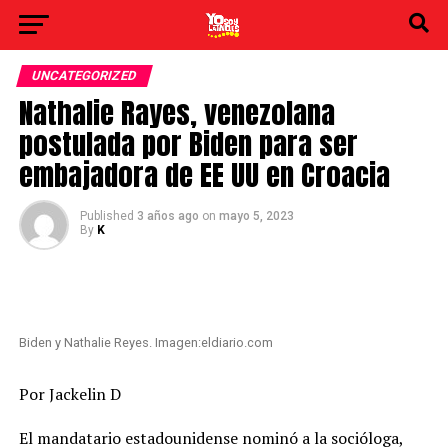
UNCATEGORIZED
Nathalie Rayes, venezolana
postulada por Biden para ser
embajadora de EE UU en Croacia
Published
3 años ago
on
mayo 5, 2023
By
K
Biden y Nathalie Reyes. Imagen:eldiario.com
Por Jackelin D
El mandatario estadounidense nominó a la socióloga,