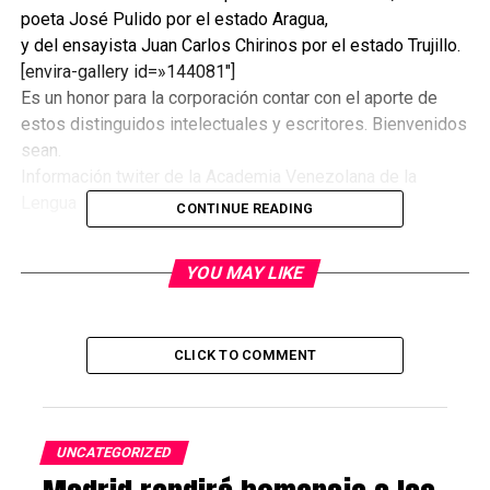
poeta José Pulido por el estado Aragua,
y del ensayista Juan Carlos Chirinos por el estado Trujillo.
[envira-gallery id=»144081″]
Es un honor para la corporación contar con el aporte de
estos distinguidos intelectuales y escritores. Bienvenidos
sean.
Información twiter de la Academia Venezolana de la
Lengua
CONTINUE READING
Post Views:
616
YOU MAY LIKE
RELATED TOPICS:
FANUEL HANÁN DIAZ|JOSÉ PULIDO|JUAN CARLOS CHIRINOS|LA
ACADEMIA VENEZOLANA DE LA LENGUA|NUEVOS MIEMBROS
UP NEXT
CLICK TO COMMENT
Venezolanos exentos de solicitar la visa para Aruba,
Bonaire y Curazao
DON'T MISS
Escritores venezolanos presentes en el festival Verdial
UNCATEGORIZED
en Málaga