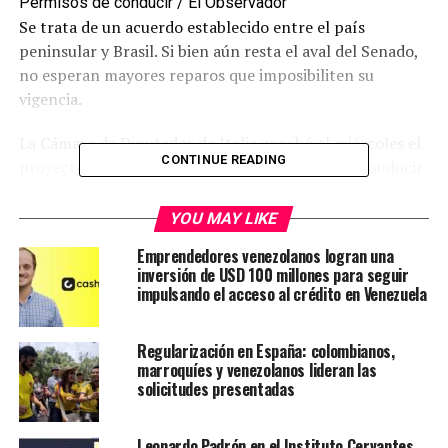
Permisos de conducir / El Observador
Se trata de un acuerdo establecido entre el país
peninsular y Brasil. Si bien aún resta el aval del Senado,
no esperan mayores reparos que imposibiliten su
vigencia.
La Cámara de Diputados de Italia aprobó el miércoles el
CONTINUE READING
proyecto de conversión directa del permiso de conducir
nacional brasileño (CNH) al italiano, y viceversa.
YOU MAY LIKE
El beneficio devenido del acuerdo firmado en julio por el
Emprendedores venezolanos logran una
presidente de la República, Sergio Mattarella, durante
inversión de USD 100 millones para seguir
su visita al país latinoamericano, contemplará la
impulsando el acceso al crédito en Venezuela
eliminación de exámenes teóricos y prácticos, siempre
que se cumplan los criterios establecidos en materia
Regularización en España: colombianos,
general.
marroquíes y venezolanos lideran las
solicitudes presentadas
¿Cómo será la conversión del
permiso de conducir nacional
Leonardo Padrón en el Instituto Cervantes