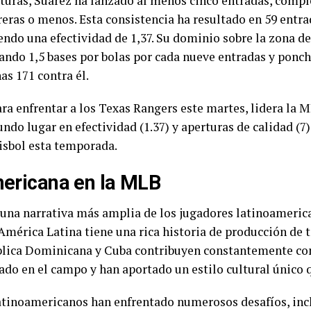
turas, Suárez ha lanzado al menos cinco entradas, compl
reras o menos. Esta consistencia ha resultado en 59 entr
ndo una efectividad de 1,37. Su dominio sobre la zona de
ando 1,5 bases por bolas por cada nueve entradas y ponc
s 171 contra él.
ra enfrentar a los Texas Rangers este martes, lidera la M
ndo lugar en efectividad (1.37) y aperturas de calidad (7
isbol esta temporada.
mericana en la MLB
e una narrativa más amplia de los jugadores latinoameri
América Latina tiene una rica historia de producción de t
lica Dominicana y Cuba contribuyen constantemente con j
ado en el campo y han aportado un estilo cultural único 
atinoamericanos han enfrentado numerosos desafíos, inclu