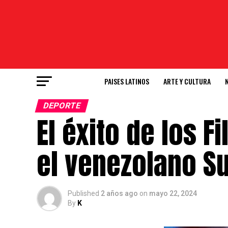
PAISES LATINOS
ARTE Y CULTURA
DEPORTE
El éxito de los Fi
el venezolano S
Published
2 años ago
on
mayo 22, 2024
By
K