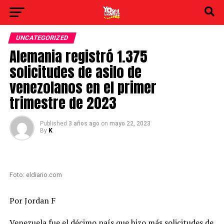
UNCATEGORIZED
Alemania registró 1.375
solicitudes de asilo de
venezolanos en el primer
trimestre de 2023
Published
3 años ago
on
mayo 22, 2023
By
K
Foto: eldiario.com
Por Jordan F
Venezuela fue el décimo país que hizo más solicitudes de