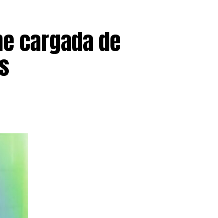
en España, ofreciendo cobertura
millones de latinoamericanos
he cargada de
s
pasado 30 de junio con
1.174.978
cialmente.
han sido tramitados y se
uentan con una resolución
5,9%)
, seguidos por los
 países de origen Perú, Honduras,