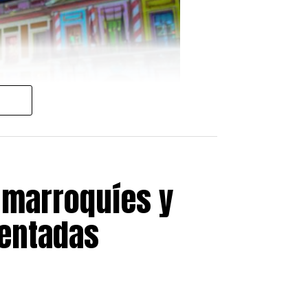
 marroquíes y
sentadas
julio
, a partir de las
19:00
 doble terremoto que afectó a