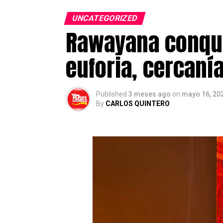
YosoyLatino.es es un medio digit
UNCATEGORIZED
de actualidad, inmigración, emp
Rawayana conqui
residentes en el país.
euforia, cercaní
Post Views:
461
Published
3 meses ago
on
mayo 16, 20
By
CARLOS QUINTERO
El proceso extraordinario de reg
solicitudes registradas
, más d
De acuerdo con los datos oficiale
encuentran en fase de instru
definitiva.
Entre las nacionalidades con ma
marroquíes (13,3%)
y los
vene