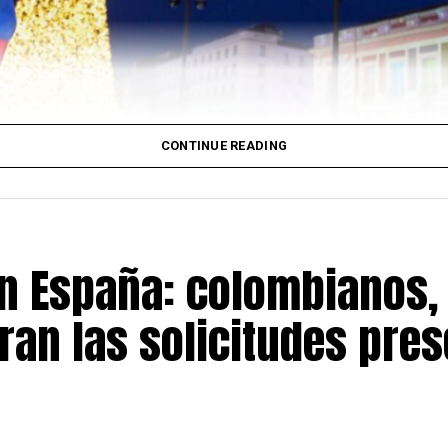
CONTINUE READING
en España: colombianos,
ran las solicitudes pre
Comunidad de Madrid celebrará el próximo
martes 7 de 
a
Puerta del Sol
para rendir homenaje a las víctimas del