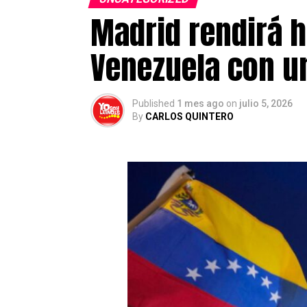
Madrid rendirá h
Venezuela con un
Published
1 mes ago
on
julio 5, 2026
By
CARLOS QUINTERO