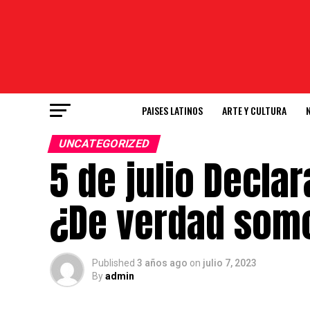
PAISES LATINOS
ARTE Y CULTURA
UNCATEGORIZED
5 de julio Decla
¿De verdad som
Published
3 años ago
on
julio 7, 2023
By
admin