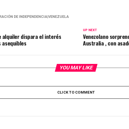
ARACIÓN DE INDEPENDENCIA|VENEZUELA
UP NEXT
 alquiler dispara el interés
Venezolano sorpren
s asequibles
Australia , con asa
YOU MAY LIKE
CLICK TO COMMENT