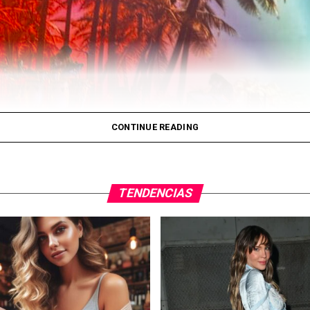
tán y Argentina.
concentraron el mayor volumen de solicitudes fueron
C
estra una población mayoritariamente joven: el
81% tiene
más, el Ministerio destaca que tres de cada cuatro solic
CONTINUE READING
gración laboral y social.
59.000 personas ya se han incorporado al mercado 
incipalmente en sectores como hostelería, comercio, cons
TENDENCIAS
iones, Pilar Cancela, señaló que el proceso continúa en f
ipar cuántas solicitudes serán finalmente aprobada
 su curso administrativo y también afronta un análisis po
lacionados con la adecuación de la normativa española al