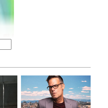
ataluña
,
Madrid
,
Comunidad
 menos de 45 años
, el
57% son
itantes son hispanohablantes, un
laboral con una autorización
trucción y actividades
ase de evaluación y que, por el
s
.
r parte del Tribunal Supremo,
 marco jurídico de la Unión