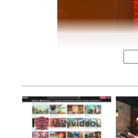
Paraguay, Argelia, Senegal, Pakis
Las comunidades autónomas que 
Valenciana
y
Andalucía
.
El perfil de los solicitantes mu
hombres
y el
43% mujeres
. Ade
factor que puede facilitar su inte
En materia de empleo,
más de 1
provisional para trabajar
, pr
administrativas.
La secretaria de Estado de Migrac
momento,
no es posible antic
Mientras tanto, el proceso sigue
que estudia diversos recursos re