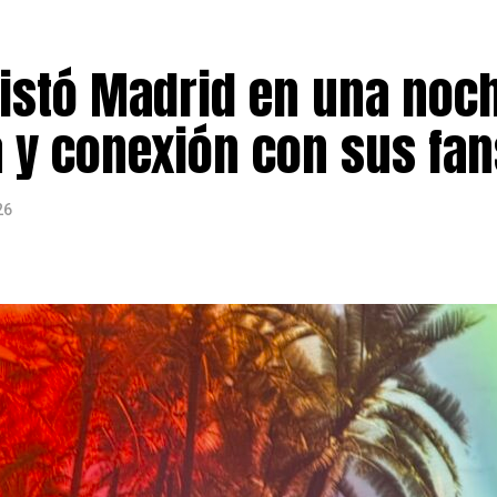
al dedicado a informar y conectar a la comunidad latina 
rendimiento, cultura y acontecimientos de interés para 
stó Madrid en una noc
a y conexión con sus fan
26
ularización de personas migrantes en España finalizó el 
el doble de las 500.000 que el Gobierno había previsto ini
s del Ministerio de Inclusión,
609.737 expedientes ya 
cción
, mientras que alrededor de 11.000 solicitudes ya c
yor número de solicitudes destacan los
colombianos (2
zolanos (11,8%)
. También figuran entre los principales