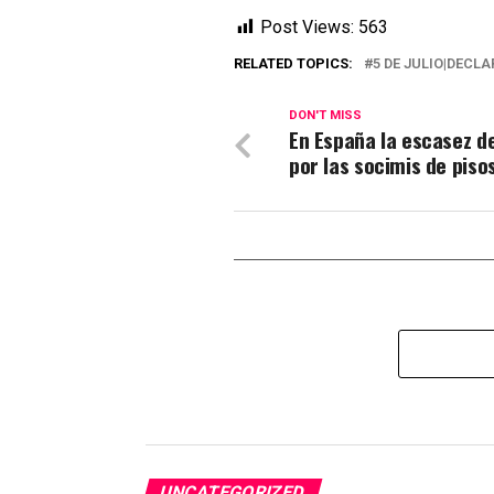
Post Views:
563
RELATED TOPICS:
5 DE JULIO|DECL
DON'T MISS
En España la escasez de
por las socimis de piso
UNCATEGORIZED