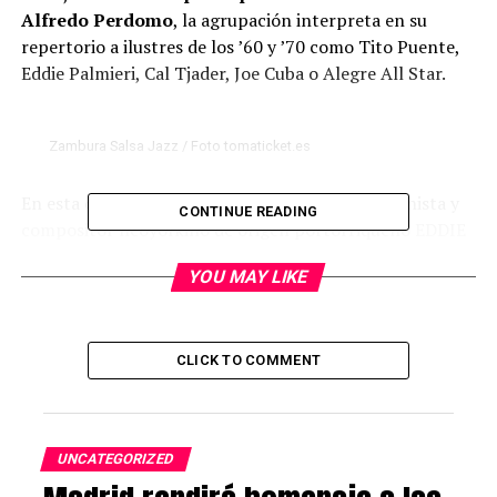
Alfredo Perdomo
, la agrupación interpreta en su
repertorio a ilustres de los ’60 y ’70 como Tito Puente,
Eddie Palmieri, Cal Tjader, Joe Cuba o Alegre All Star.
Zambura Salsa Jazz / Foto tomaticket.es
En esta ocasión, nos presentan un tributo al pianista y
CONTINUE READING
compositor neoyorkino de origen portorriqueño EDDIE
PALMIERI, reconocido como uno de los artistas más
YOU MAY LIKE
innovadores en la historia de la música hispana y uno de
los pioneros de la salsa.
Estilos: #Boogaloo #Jazzy #Salsa
CLICK TO COMMENT
Precio: Anticipada: 10€ + gg Taquilla: 12€
Pase: 21:00h
UNCATEGORIZED