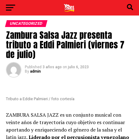
UNCATEGORIZED
Zambura Salsa Jazz presenta
tributo a Eddi Palmieri (viernes 7
de julio)
Published
3 años ago
on
julio 6, 2023
By
admin
Tributo a Eddie Palmieri / foto cortesía
ZAMBURA SALSA JAZZ es un conjunto musical con
veinte años de trayectoria cuyo objetivo es continuar
aportando y enriqueciendo el género de la salsa y el
latin jazz.
Liderado por el
percusionista venezolano