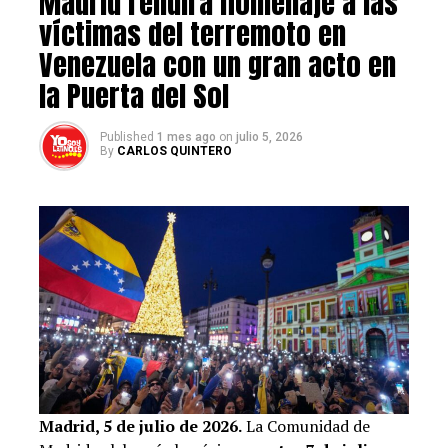
Madrid rendirá homenaje a las
madridenvivo.com
víctimas del terremoto en
Post Views:
506
Venezuela con un gran acto en
la Puerta del Sol
RELATED TOPICS:
ESPECTÁCULOS EN MADRID|MÚSICOS VENEZOLANOS EN
ESPAÑA|PERCUSIONISTA ALFREDO PERDOMO|ZAMBURA SALSA
JAZZ
Published
1 mes ago
on
julio 5, 2026
By
CARLOS QUINTERO
UP NEXT
¿Recuerdas a la actriz Marianela González?
DON'T MISS
Estados Unidos reclama al chavismo «elecciones libres y
justas» en Venezuela
Madrid, 5 de julio de 2026.
La Comunidad de