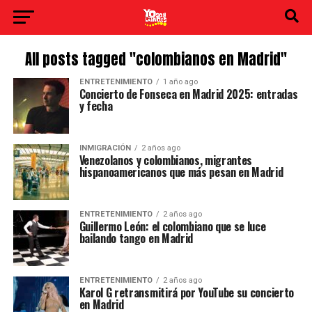
All posts tagged "colombianos en Madrid"
ENTRETENIMIENTO
1 año ago
Concierto de Fonseca en Madrid 2025: entradas
y fecha
INMIGRACIÓN
2 años ago
Venezolanos y colombianos, migrantes
hispanoamericanos que más pesan en Madrid
ENTRETENIMIENTO
2 años ago
Guillermo León: el colombiano que se luce
bailando tango en Madrid
ENTRETENIMIENTO
2 años ago
Karol G retransmitirá por YouTube su concierto
en Madrid