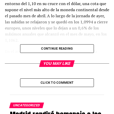
entorno del 1,10 en su cruce con el dólar, una cota que
supone el nivel más alto de la moneda continental desde
el pasado mes de abril. A lo largo de la jornada de ayer,
las subidas se relajaron y se quedó en los 1,0994 a cierre
europeo, unos niveles que lo dejan a un 0,6% de los
máximos anuales que alcanzó en el mes de mayo, en los
1,1062.
CONTINUE READING
En el año, el euro se revaloriza un 2,6% frente a la
moneda americana, y sólo en el mes de julio se anota
una subida del 0,74%. Si se atiende a las previsiones del
YOU MAY LIKE
consenso que recoge Bloomberg, se espera que el euro
alcance el 1,12 a finales de 2023, lo que supone el
cambio más alto desde junio de 2021, con una distancia
CLICK TO COMMENT
del 1,9% desde los niveles actuales. Esta revalorización
de la moneda continental continuará en los próximos
ejercicios, según el mismo consenso, que sitúa el cambio
UNCATEGORIZED
en el 1,15 en 2025.