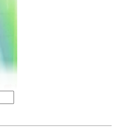
han sido tramitados y se
uentan con una resolución
5,9%)
, seguidos por los
 países de origen Perú, Honduras,
ataluña
,
Madrid
,
Comunidad
 menos de 45 años
, el
57% son
itantes son hispanohablantes, un
laboral con una autorización
trucción y actividades