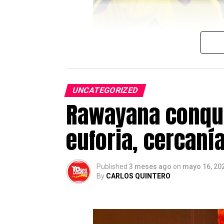
reforzando el vínculo de solidar
La Puerta del Sol volverá así a c
compromiso de Madrid con Venezu
Sobre YosoyLatino.es
YosoyLatino.es es un medio digit
UNCATEGORIZED
de actualidad, inmigración, emp
Rawayana conqui
residentes en el país.
euforia, cercaní
Post Views:
446
Published
3 meses ago
on
mayo 16, 20
By
CARLOS QUINTERO
El proceso extraordinario de reg
solicitudes registradas
, más d