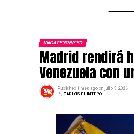
UNCATEGORIZED
Madrid rendirá h
Venezuela con un
Published
1 mes ago
on
julio 5, 2026
By
CARLOS QUINTERO