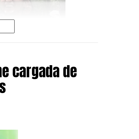
ezolana, reafirmando el
 reciente.
en España, ofreciendo cobertura
millones de latinoamericanos
he cargada de
s
pasado 30 de junio con
1.174.978
cialmente.