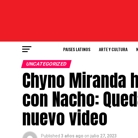
PAISES LATINOS
ARTE Y CULTURA
UNCATEGORIZED
Chyno Miranda h
con Nacho: Qued
nuevo video
Published
3 años ago
on
julio 27, 2023