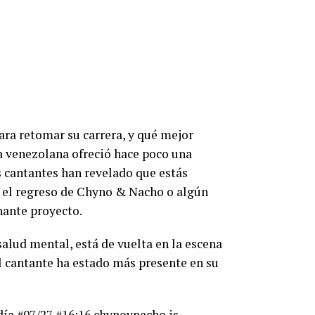
ara retomar su carrera, y qué mejor
 venezolana ofreció hace poco una
s cantantes han revelado que estás
 el regreso de Chyno & Nacho o algún
nante proyecto.
alud mental, está de vuelta en la escena
el cantante ha estado más presente en su
día #07/27 #16:16 chynoynacho is