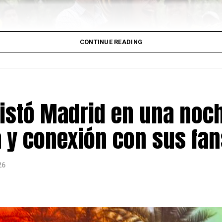
idad entre ambos pueblos.
onvertirse en un punto de encuentro para la diáspora ven
ela en uno de los momentos más difíciles de su historia
CONTINUE READING
al dedicado a informar y conectar a la comunidad latina 
rendimiento, cultura y acontecimientos de interés para 
stó Madrid en una noc
a y conexión con sus fan
26
ularización de personas migrantes en España finalizó el 
el doble de las 500.000 que el Gobierno había previsto ini