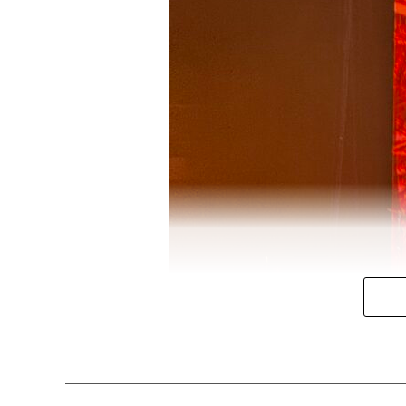
De acuerdo con los datos oficiale
encuentran en fase de instru
definitiva.
Entre las nacionalidades con ma
marroquíes (13,3%)
y los
vene
Paraguay, Argelia, Senegal, Pakis
Las comunidades autónomas que 
Valenciana
y
Andalucía
.
El perfil de los solicitantes mu
hombres
y el
43% mujeres
. Ade
factor que puede facilitar su inte
En materia de empleo,
más de 1
provisional para trabajar
, pr
administrativas.