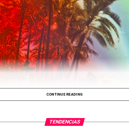
s del Ministerio de Inclusión,
609.737 expedientes ya 
cción
, mientras que alrededor de 11.000 solicitudes ya c
yor número de solicitudes destacan los
colombianos (2
zolanos (11,8%)
. También figuran entre los principales
tán y Argentina.
concentraron el mayor volumen de solicitudes fueron
C
estra una población mayoritariamente joven: el
81% tiene
más, el Ministerio destaca que tres de cada cuatro solic
CONTINUE READING
gración laboral y social.
59.000 personas ya se han incorporado al mercado 
incipalmente en sectores como hostelería, comercio, cons
TENDENCIAS