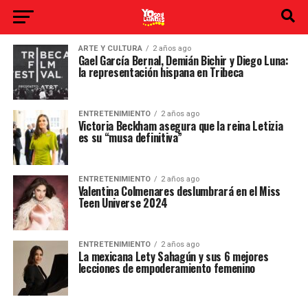
ARTE Y CULTURA
2 años ago
Gael García Bernal, Demián Bichir y Diego Luna:
la representación hispana en Tribeca
ENTRETENIMIENTO
2 años ago
Victoria Beckham asegura que la reina Letizia
es su “musa definitiva”
ENTRETENIMIENTO
2 años ago
Valentina Colmenares deslumbrará en el Miss
Teen Universe 2024
ENTRETENIMIENTO
2 años ago
La mexicana Lety Sahagún y sus 6 mejores
lecciones de empoderamiento femenino